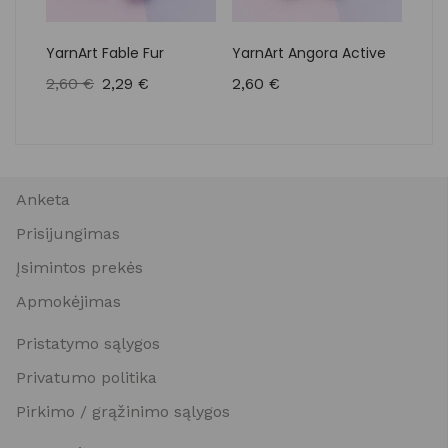
YarnArt Fable Fur
YarnArt Angora Active
Yar
2,60
€
2,29
€
2,60
€
3,2
Anketa
Prisijungimas
Įsimintos prekės
Apmokėjimas
Pristatymo sąlygos
Privatumo politika
Pirkimo / grąžinimo sąlygos