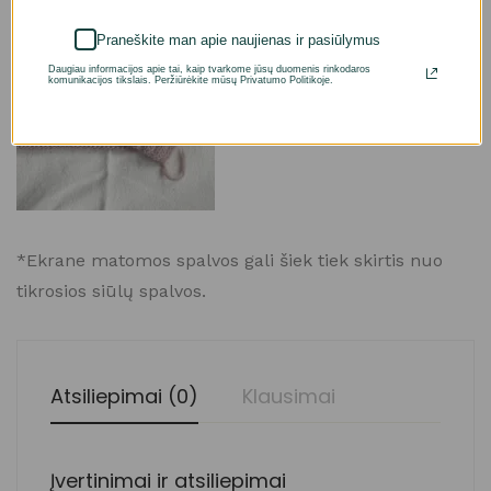
Praneškite man apie naujienas ir pasiūlymus
Daugiau informacijos apie tai, kaip tvarkome jūsų duomenis rinkodaros
komunikacijos tikslais. Peržiūrėkite mūsų Privatumo Politikoje.
*Ekrane matomos spalvos gali šiek tiek skirtis nuo
tikrosios siūlų spalvos.
Atsiliepimai (0)
Klausimai
Įvertinimai ir atsiliepimai