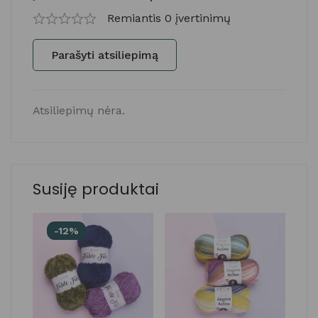
Remiantis 0 įvertinimų
Parašyti atsiliepimą
Atsiliepimų nėra.
Susiję produktai
-12%