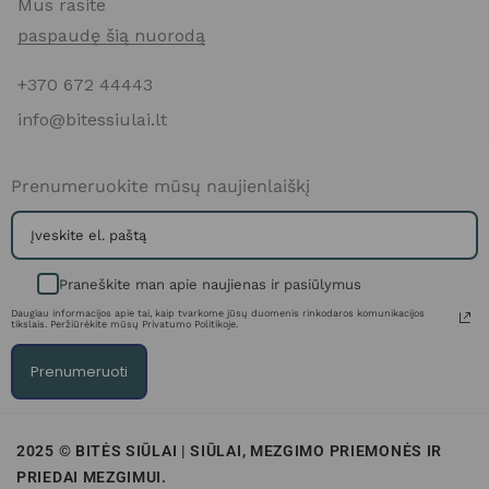
Mus rasite
paspaudę šią nuorodą
+370 672 44443
info@bitessiulai.lt
Prenumeruokite mūsų naujienlaiškį
Praneškite man apie naujienas ir pasiūlymus
Daugiau informacijos apie tai, kaip tvarkome jūsų duomenis rinkodaros komunikacijos
tikslais. Peržiūrėkite mūsų Privatumo Politikoje.
Prenumeruoti
2025 © BITĖS SIŪLAI | SIŪLAI, MEZGIMO PRIEMONĖS IR
PRIEDAI MEZGIMUI.