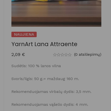
NAUJIENA
YarnArt Lana Attraente
2,09
€
(0 atsiliepimų)
Sudėtis: 100
% lanos vilna
Svoris/ilgis: 50 g.= maždaug 160 m.
Rekomenduojamas virbalų dydis: 3,5 mm.
Rekomenduojamas vąšelio dydis: 4 mm.