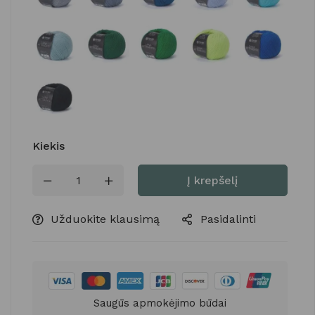
Kiekis
Į krepšelį
Užduokite klausimą
Pasidalinti
Saugūs apmokėjimo būdai