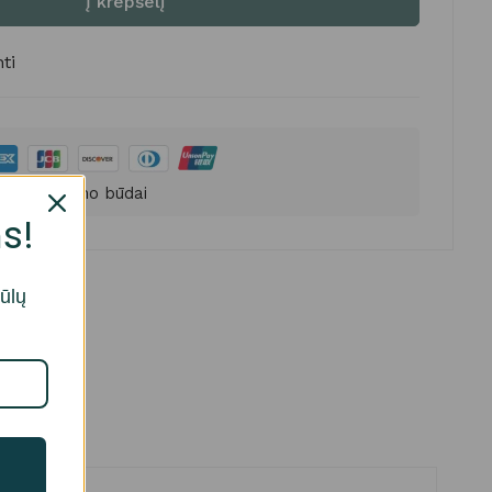
Į krepšelį
ti
 apmokėjimo būdai
s!
iūlų