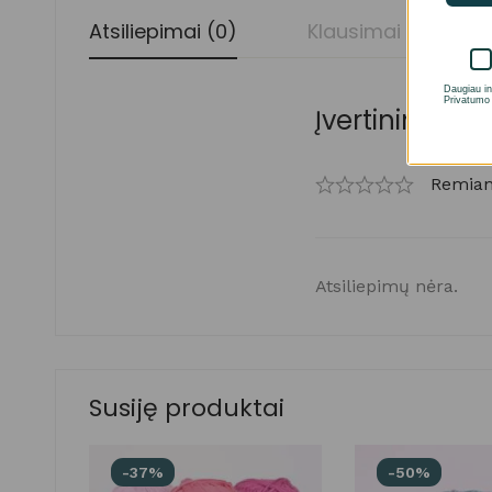
Atsiliepimai (0)
Klausimai
Daugiau in
Privatumo 
Įvertinimai ir 
Remiant
Atsiliepimų nėra.
Susiję produktai
-37%
-50%