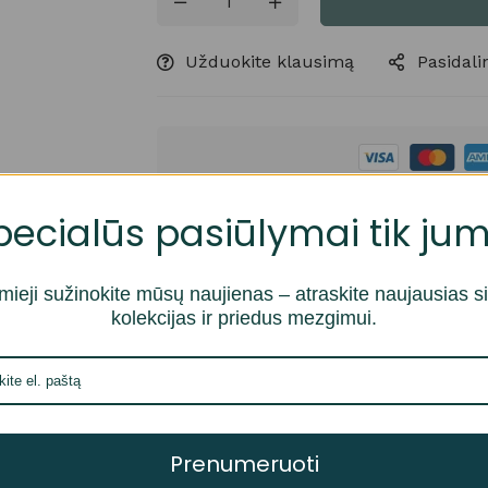
Užduokite klausimą
Pasidalin
Saugūs
pecialūs pasiūlymai tik jum
mieji sužinokite mūsų naujienas – atraskite naujausias s
kolekcijas ir priedus mezgimui.
i šiek tiek skirtis nuo tikrosios siūlų spalvos.
Prenumeruoti