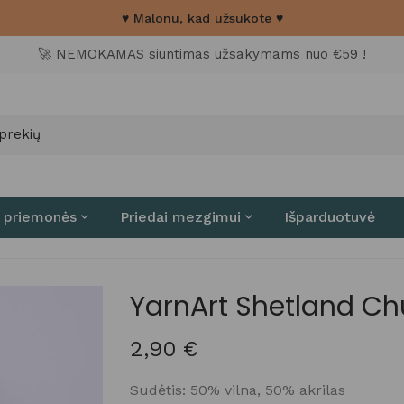
♥ Malonu, kad užsukote ♥
🚀 NEMOKAMAS siuntimas užsakymams nuo €59 !
 priemonės
Priedai mezgimui
Išparduotuvė
YarnArt Shetland C
2,90
€
Sudėtis: 50% vilna, 50% akrilas