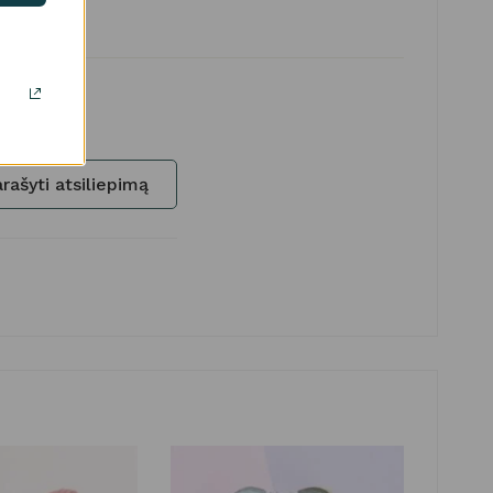
rašyti atsiliepimą