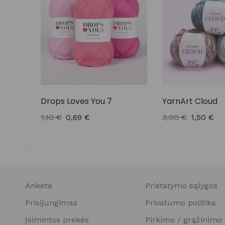
Drops Loves You 7
YarnArt Cloud
1,10
€
0,69
€
3,00
€
1,50
€
Anketa
Pristatymo sąlygos
Prisijungimas
Privatumo politika
Įsimintos prekės
Pirkimo / grąžinimo 