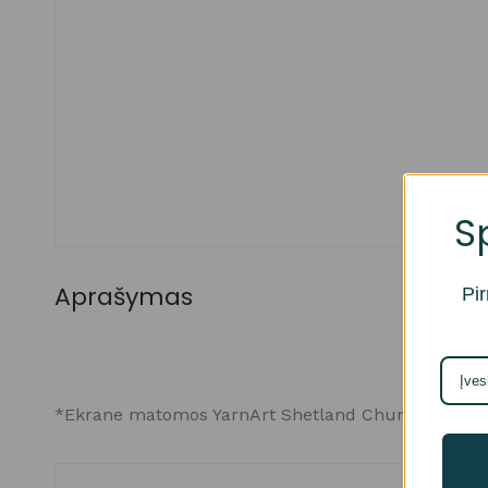
S
Aprašymas
Pir
*Ekrane matomos YarnArt Shetland Chunky spalvos gal