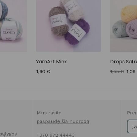
YarnArt Mink
Drops Safr
1,60
€
1,55
€
1,0
Mus rasite
Pren
paspaudę šią nuorodą
sąlygos
+370 672 44443