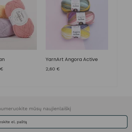
an
YarnArt Angora Active
9
€
2,60
€
umeruokite mūsų naujienlaiškį