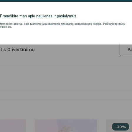
Praneškite man apie naujienas ir pasiūlymus
formacijos apie tai, kaip tvarkome jūsų duomenis rinkodaros komunikacijos tikslais. Peržiūrėkite mūsų
Politikoje.
atsiliepimai
is 0 įvertinimų
Pa
-30%