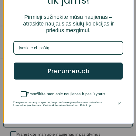
Įsimintos prekės
Apmokėjimas
Pirmieji sužinokite mūsų naujienas –
atraskite naujausias siūlų kolekcijas ir
Pristatymo sąlygos
priedus mezgimui.
Parduotuvė
Privatumo politika
Pirkimo / grąžinimo sąlygos
Mus rasite
paspaudę šią nuorodą
Prenumeruoti
+370 672 44443
info@bitessiulai.lt
Praneškite man apie naujienas ir pasiūlymus
Daugiau informacijos apie tai, kaip tvarkome jūsų duomenis rinkodaros
komunikacijos tikslais. Peržiūrėkite mūsų Privatumo Politikoje.
Prenumeruokite mūsų naujienlaiškį
Praneškite man apie naujienas ir pasiūlymus