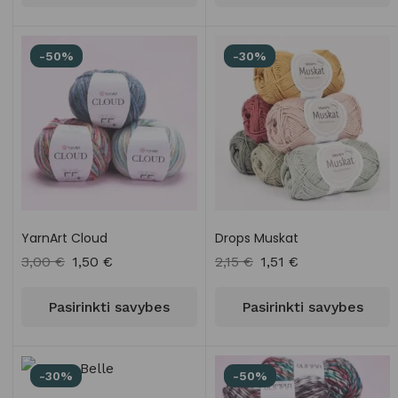
-50%
-30%
YarnArt Cloud
Drops Muskat
3,00
€
1,50
€
2,15
€
1,51
€
Pasirinkti savybes
Pasirinkti savybes
-30%
-50%