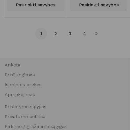
Pasirinkti savybes
Pasirinkti savybes
1
2
3
4
Anketa
Prisijungimas
Įsimintos prekės
Apmokėjimas
Pristatymo sąlygos
Privatumo politika
Pirkimo / grąžinimo sąlygos