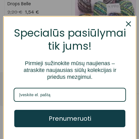
Drops Belle
2,20
€
1,54
€
Specialūs pasiūlymai
tik jums!
YarnArt Olimpia
Pirmieji sužinokite mūsų naujienas –
3,20
€
1,60
€
atraskite naujausias siūlų kolekcijas ir
priedus mezgimui.
Parduotuvė
Pasirinkti savybes
Pasirinkti savybes
-30%
-52%
Prenumeruoti