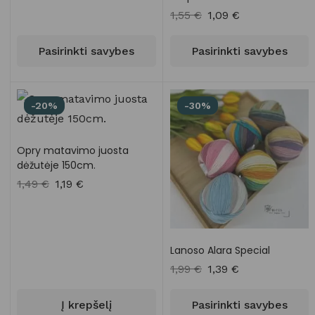
1,55
€
1,09
€
Pasirinkti savybes
Pasirinkti savybes
-20%
-30%
Opry matavimo juosta
dėžutėje 150cm.
1,49
€
1,19
€
Lanoso Alara Special
1,99
€
1,39
€
Į krepšelį
Pasirinkti savybes