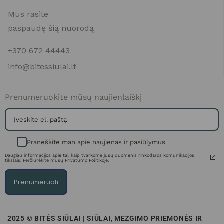
Mus rasite
paspaudę šią nuorodą
+370 672 44443
info@bitessiulai.lt
Prenumeruokite mūsų naujienlaiškį
Praneškite man apie naujienas ir pasiūlymus
Daugiau informacijos apie tai, kaip tvarkome jūsų duomenis rinkodaros komunikacijos
tikslais. Peržiūrėkite mūsų Privatumo Politikoje.
Prenumeruoti
2025 © BITĖS SIŪLAI | SIŪLAI, MEZGIMO PRIEMONĖS IR