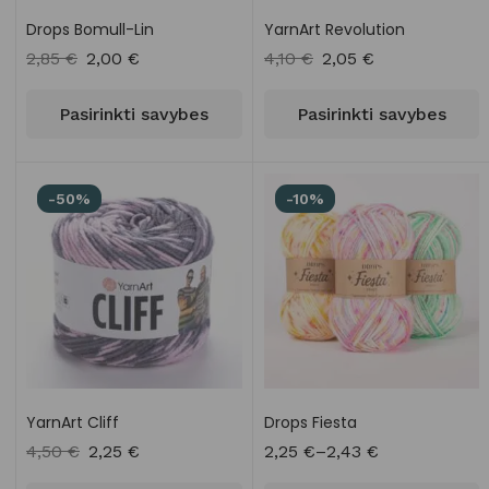
Drops Bomull-Lin
YarnArt Revolution
2,85
€
2,00
€
4,10
€
2,05
€
Pasirinkti savybes
Pasirinkti savybes
-50%
-10%
YarnArt Cliff
Drops Fiesta
4,50
€
2,25
€
2,25
€
–
2,43
€