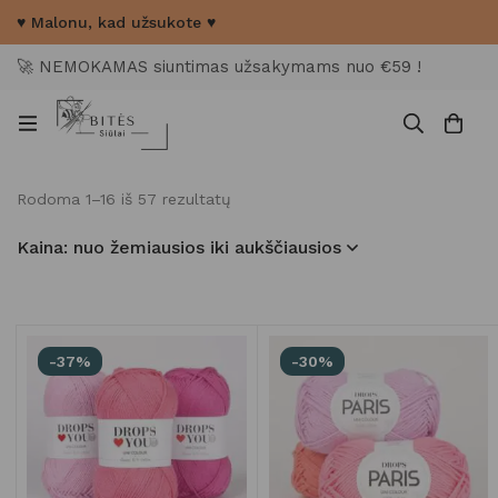
♥ Malonu, kad užsukote ♥
🚀 NEMOKAMAS siuntimas užsakymams nuo €59 !
Rodoma 1–16 iš 57 rezultatų
Kaina: nuo žemiausios iki aukščiausios
-37%
-30%