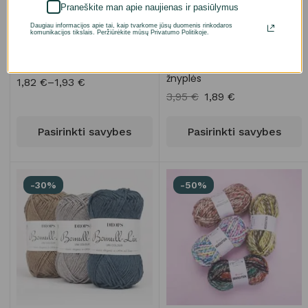
Praneškite man apie naujienas ir pasiūlymus
Daugiau informacijos apie tai, kaip tvarkome jūsų duomenis rinkodaros
komunikacijos tikslais. Peržiūrėkite mūsų Privatumo Politikoje.
Drops Flora
Opry siūlų kirpimo žirklės –
žnyplės
1,82
€
–
1,93
€
3,95
€
1,89
€
Pasirinkti savybes
Pasirinkti savybes
-30%
-50%