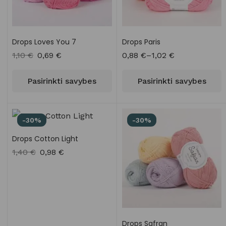
Drops Loves You 7
Drops Paris
1,10
€
0,69
€
0,88
€
–
1,02
€
Pasirinkti savybes
Pasirinkti savybes
-30%
-30%
Drops Cotton Light
1,40
€
0,98
€
Drops Safran