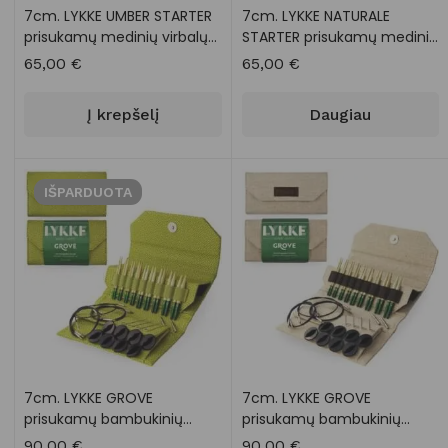
7cm. LYKKE UMBER STARTER
7cm. LYKKE NATURALE
prisukamų medinių virbalų
STARTER prisukamų medinių
rinkinys
virbalų rinkinys
65,00
€
65,00
€
Į krepšelį
Daugiau
IŠPARDUOTA
7cm. LYKKE GROVE
7cm. LYKKE GROVE
prisukamų bambukinių
prisukamų bambukinių
virbalų rinkinys
virbalų rinkinys
90,00
€
90,00
€