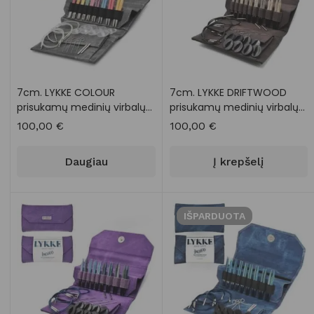
7cm. LYKKE COLOUR
7cm. LYKKE DRIFTWOOD
prisukamų medinių virbalų
prisukamų medinių virbalų
rinkinys
rinkinys CACAO
100,00
€
100,00
€
Daugiau
Į krepšelį
IŠPARDUOTA