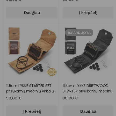
Daugiau
Į krepšelį
IŠPARDUOTA
11.5cm LYKKE STARTER SET
11,5cm. LYKKE DRIFTWOOD
prisukamų medinių virbalų
STARTER prisukamų medinių
rinkinys
virbalų rinkinys
90,00
€
90,00
€
Į krepšelį
Daugiau