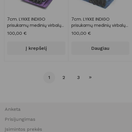
7cm. LYKKE INDIGO
7cm. LYKKE INDIGO
prisukamų medinių virbalų
prisukamų medinių virbalų
rinkinys
rinkinys
100,00
€
100,00
€
Į krepšelį
Daugiau
1
2
3
Anketa
Prisijungimas
Įsimintos prekės