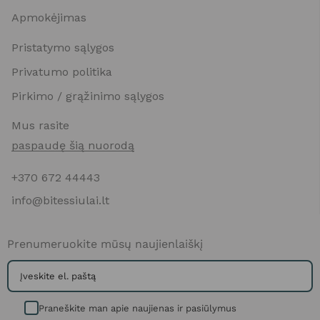
Apmokėjimas
Pristatymo sąlygos
Privatumo politika
Pirkimo / grąžinimo sąlygos
Mus rasite
paspaudę šią nuorodą
+370 672 44443
info@bitessiulai.lt
Prenumeruokite mūsų naujienlaiškį
Praneškite man apie naujienas ir pasiūlymus