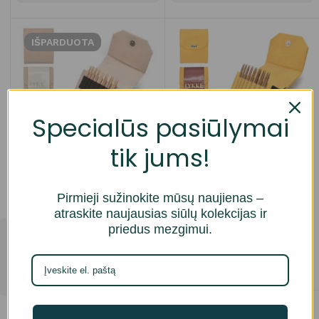
IŠPARDUOTA
Specialūs pasiūlymai
tik jums!
11,5cm. LYKKE NATURALE
11,5cm. LYKKE UMBER
Pirmieji sužinokite mūsų naujienas –
STARTER prisukamų medinių
STARTER prisukamų medinių
atraskite naujausias siūlų kolekcijas ir
virbalų rinkinys
virbalų rinkinys
90,00
€
90,00
€
priedus mezgimui.
Parduotuvė
Daugiau
Į krepšelį
IŠPARDUOTA
IŠPARDUOTA