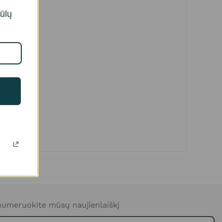
iūlų
umeruokite mūsų naujienlaiškį