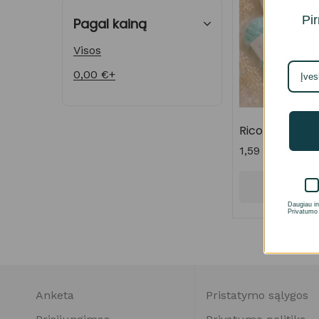
Pir
Pagal kainą
Visos
0,00
€
+
Rico Ricorumi 
1,59
€
Pasirinkt
Daugiau in
Privatumo 
Anketa
Pristatymo sąlygos