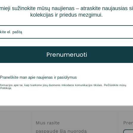
mieji sužinokite mūsų naujienas – atraskite naujausias s
kolekcijas ir priedus mezgimui.
Prenumeruoti
Furry Furry
Praneškite man apie naujienas ir pasiūlymus
i savybes
formacijos apie tai, kaip tvarkome jūsų duomenis rinkodaros komunikacijos tikslais. Peržiūrėkite mūsų
Politikoje.
Mus rasite
Pren
paspaudę šią nuorodą