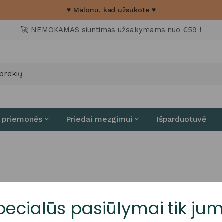
♥ Malonu, kad užsukote ♥
🚀 NEMOKAMAS siuntimas užsakymams nuo €59 !
 priemonės
Priedai mezgimui
Išparduotuvė
pecialūs pasiūlymai tik jum