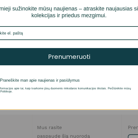
mieji sužinokite mūsų naujienas – atraskite naujausias s
kolekcijas ir priedus mezgimui.
Prenumeruoti
ution
Praneškite man apie naujienas ir pasiūlymus
i savybes
formacijos apie tai, kaip tvarkome jūsų duomenis rinkodaros komunikacijos tikslais. Peržiūrėkite mūsų
Politikoje.
Mus rasite
Pren
paspaudę šią nuorodą