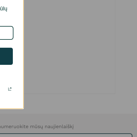
iūlų
umeruokite mūsų naujienlaiškį