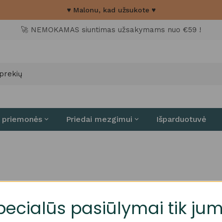
♥ Malonu, kad užsukote ♥
🚀 NEMOKAMAS siuntimas užsakymams nuo €59 !
 priemonės
Priedai mezgimui
Išparduotuvė
pecialūs pasiūlymai tik jum