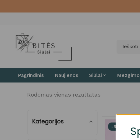
Pagrindinis
Naujienos
Siūlai
Mezgimo
Rodomas vienas rezultatas
Kategorijos
S
-50%