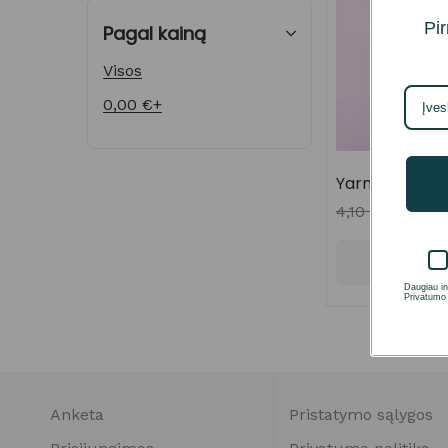
Pir
Pagal kainą
Visos
0,00
€
+
YarnArt Revol
4,10
€
2,05
€
Pasirinkt
Daugiau in
Privatumo 
Anketa
Pristatymo sąlygos