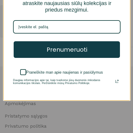
atraskite naujausias siūlų kolekcijas ir
Gazzal YarnArt ir Stenli
Gazzal YarnArt ir Stenli
priedus mezgimui.
rinkinukas
rinkinukas
Parduotuvė
27,65
€
27,65
€
Daugiau
Daugiau
Prenumeruoti
Praneškite man apie naujienas ir pasiūlymus
Anketa
Daugiau informacijos apie tai, kaip tvarkome jūsų duomenis rinkodaros
Prisijungimas
komunikacijos tikslais. Peržiūrėkite mūsų Privatumo Politikoje.
Įsimintos prekės
Apmokėjimas
Pristatymo sąlygos
Privatumo politika