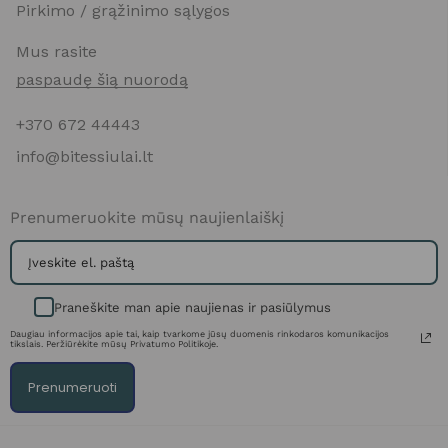
Pirkimo / grąžinimo sąlygos
Mus rasite
paspaudę šią nuorodą
+370 672 44443
info@bitessiulai.lt
Prenumeruokite mūsų naujienlaiškį
Praneškite man apie naujienas ir pasiūlymus
Daugiau informacijos apie tai, kaip tvarkome jūsų duomenis rinkodaros komunikacijos
tikslais. Peržiūrėkite mūsų Privatumo Politikoje.
Prenumeruoti