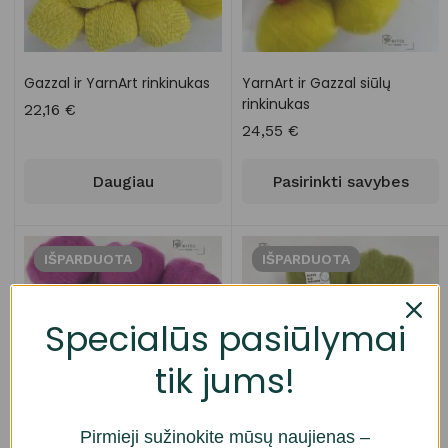
Gazzal ir YarnArt rinkinukas
YarnArt ir Gazzal siūlų
rinkinukas
22,16
€
24,55
€
Daugiau
Pasirinkti savybes
IŠPARDUOTA
IŠPARDUOTA
Specialūs pasiūlymai
tik jums!
Pirmieji sužinokite mūsų naujienas –