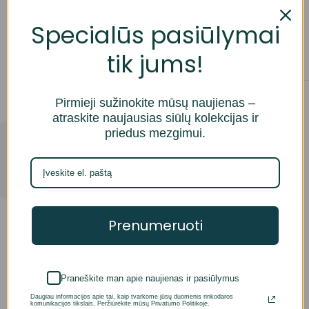
16,00
€
16,30
€
Specialūs pasiūlymai
Į krepšelį
Daugiau
tik jums!
Pirmieji sužinokite mūsų naujienas –
atraskite naujausias siūlų kolekcijas ir
priedus mezgimui.
Parduotuvė
Prenumeruoti
YarnArt Siūlų rinkinukas
16,40
€
Praneškite man apie naujienas ir pasiūlymus
Į krepšelį
Daugiau informacijos apie tai, kaip tvarkome jūsų duomenis rinkodaros
komunikacijos tikslais. Peržiūrėkite mūsų Privatumo Politikoje.