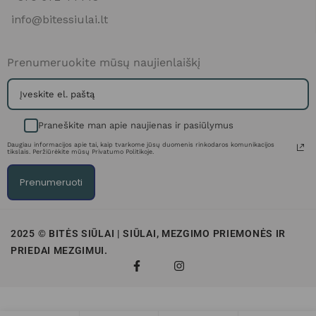
info@bitessiulai.lt
Prenumeruokite mūsų naujienlaiškį
Praneškite man apie naujienas ir pasiūlymus
Daugiau informacijos apie tai, kaip tvarkome jūsų duomenis rinkodaros komunikacijos
tikslais. Peržiūrėkite mūsų Privatumo Politikoje.
Prenumeruoti
2025 © BITĖS SIŪLAI | SIŪLAI, MEZGIMO PRIEMONĖS IR
PRIEDAI MEZGIMUI.