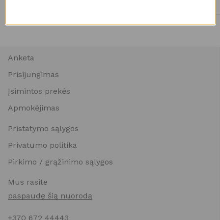
Anketa
Prisijungimas
Įsimintos prekės
Apmokėjimas
Pristatymo sąlygos
Privatumo politika
Pirkimo / grąžinimo sąlygos
Mus rasite
paspaudę šią nuorodą
+370 672 44443