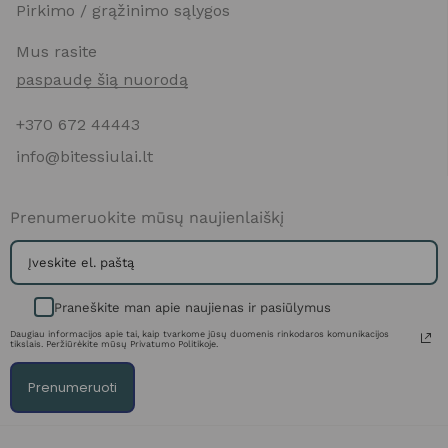
Pirkimo / grąžinimo sąlygos
Mus rasite
paspaudę šią nuorodą
+370 672 44443
info@bitessiulai.lt
Prenumeruokite mūsų naujienlaiškį
Praneškite man apie naujienas ir pasiūlymus
Daugiau informacijos apie tai, kaip tvarkome jūsų duomenis rinkodaros komunikacijos
tikslais. Peržiūrėkite mūsų Privatumo Politikoje.
Prenumeruoti