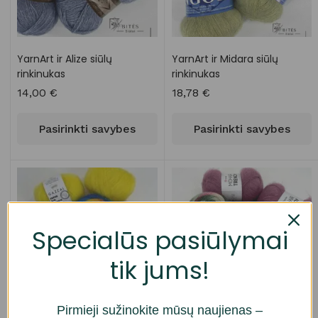
YarnArt ir Alize siūlų
YarnArt ir Midara siūlų
rinkinukas
rinkinukas
14,00
€
18,78
€
Pasirinkti savybes
Pasirinkti savybes
Specialūs pasiūlymai
tik jums!
Pirmieji sužinokite mūsų naujienas –