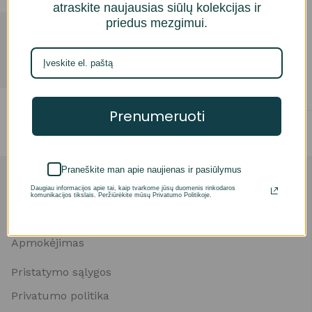
atraskite naujausias siūlų kolekcijas ir
YarnArt ir Gazzal siūlų
YarnArt siūlų rinkinukas
priedus mezgimui.
rinkinukas
Parduotuvė
26,40
€
24,55
€
Pasirinkti savybes
Į krepšelį
Prenumeruoti
Praneškite man apie naujienas ir pasiūlymus
Anketa
Daugiau informacijos apie tai, kaip tvarkome jūsų duomenis rinkodaros
Prisijungimas
komunikacijos tikslais. Peržiūrėkite mūsų Privatumo Politikoje.
Įsimintos prekės
Apmokėjimas
Pristatymo sąlygos
Privatumo politika