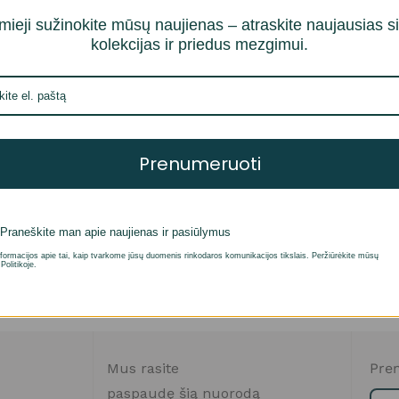
mieji sužinokite mūsų naujienas – atraskite naujausias s
kolekcijas ir priedus mezgimui.
Prenumeruoti
 Alpaca Silk
Praneškite man apie naujienas ir pasiūlymus
i savybes
formacijos apie tai, kaip tvarkome jūsų duomenis rinkodaros komunikacijos tikslais. Peržiūrėkite mūsų
Politikoje.
Mus rasite
Pren
paspaudę šią nuorodą