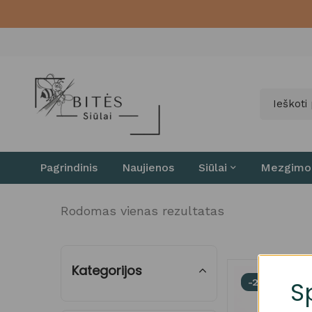
Pagrindinis
Naujienos
Siūlai
Mezgimo
Rodomas vienas rezultatas
Kategorijos
S
-26%