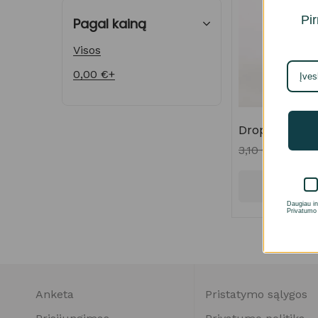
Pir
Pagal kainą
Visos
0,00
€
+
Drops Brushed
3,10
€
2,29
€
Pasirinkt
Daugiau in
Privatumo 
Anketa
Pristatymo sąlygos