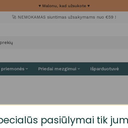
♥ Malonu, kad užsukote ♥
🚀 NEMOKAMAS siuntimas užsakymams nuo €59 !
 priemonės
Priedai mezgimui
Išparduotuvė
pecialūs pasiūlymai tik jum