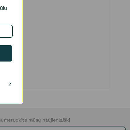
iūlų
umeruokite mūsų naujienlaiškį