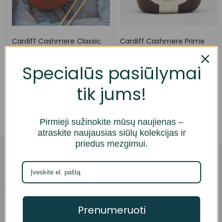
Cardiff Cashmere Classic
Cardiff Cashmere Prime
(100% kašmyras)
(68% kašmyras, 32% šilkas)
13,39
€
14,89
€
Specialūs pasiūlymai
tik jums!
Pasirinkti savybes
Pasirinkti savybes
Pirmieji sužinokite mūsų naujienas –
atraskite naujausias siūlų kolekcijas ir
priedus mezgimui.
Parduotuvė
Anketa
Prisijungimas
Įsimintos prekės
Apmokėjimas
Prenumeruoti