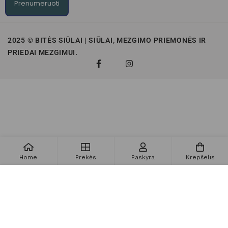
Prenumeruoti
2025 © BITĖS SIŪLAI | SIŪLAI, MEZGIMO PRIEMONĖS IR
PRIEDAI MEZGIMUI.
Home
Prekės
Paskyra
Krepšelis
Į krepšelį