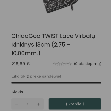
ChiaoGoo TWIST Lace Virbalų
Rinkinys 13cm (2,75 –
10,00mm.)
219,99
€
(0 atsiliepimų)
Liko tik
2
prekė sandėlyje!
Kiekis
Į krepšelį