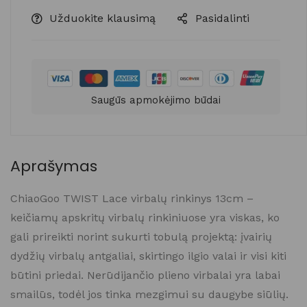
Užduokite klausimą
Pasidalinti
Saugūs apmokėjimo būdai
Aprašymas
ChiaoGoo TWIST Lace virbalų rinkinys 13cm –
keičiamų apskritų virbalų rinkiniuose yra viskas, ko
gali prireikti norint sukurti tobulą projektą: įvairių
dydžių virbalų antgaliai, skirtingo ilgio valai ir visi kiti
būtini priedai. Nerūdijančio plieno virbalai yra labai
smailūs, todėl jos tinka mezgimui su daugybe siūlių.