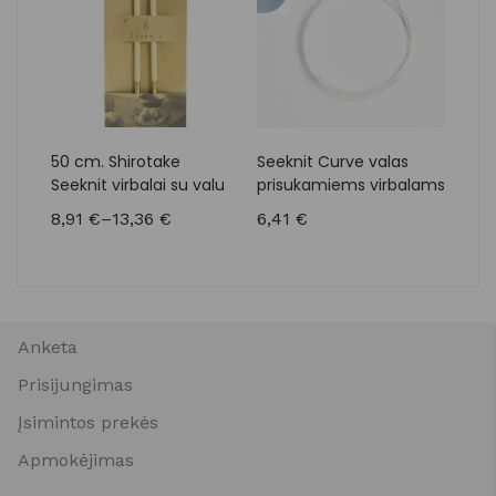
50 cm. Shirotake
Seeknit Curve valas
11,5
Seeknit virbalai su valu
prisukamiems virbalams
pri
virb
8,91
€
–
13,36
€
6,41
€
110
Anketa
Prisijungimas
Įsimintos prekės
Apmokėjimas