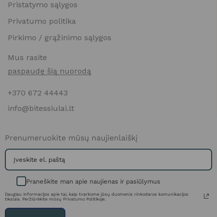
Pristatymo sąlygos
Privatumo politika
Pirkimo / grąžinimo sąlygos
Mus rasite
paspaudę šią nuorodą
+370 672 44443
info@bitessiulai.lt
Prenumeruokite mūsų naujienlaiškį
Praneškite man apie naujienas ir pasiūlymus
Daugiau informacijos apie tai, kaip tvarkome jūsų duomenis rinkodaros komunikacijos
tikslais. Peržiūrėkite mūsų Privatumo Politikoje.