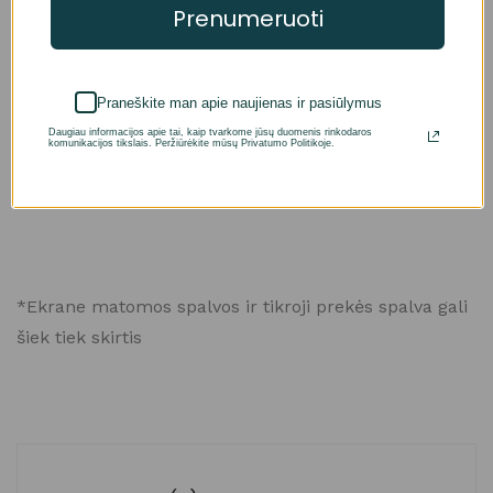
Prenumeruoti
Praneškite man apie naujienas ir pasiūlymus
Daugiau informacijos apie tai, kaip tvarkome jūsų duomenis rinkodaros
komunikacijos tikslais. Peržiūrėkite mūsų Privatumo Politikoje.
*Ekrane matomos spalvos ir tikroji prekės spalva gali
šiek tiek skirtis