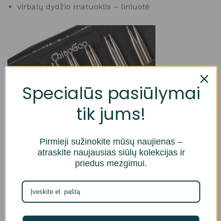
virbalų dydžio matuoklis – liniuotė
Specialūs pasiūlymai
tik jums!
Pirmieji sužinokite mūsų naujienas –
atraskite naujausias siūlų kolekcijas ir
priedus mezgimui.