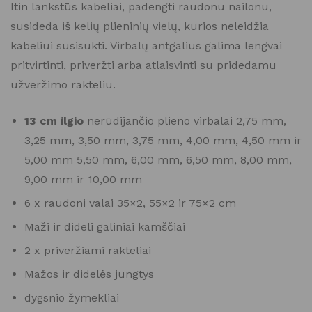
Itin lankstūs kabeliai, padengti raudonu nailonu,
susideda iš kelių plieninių vielų, kurios neleidžia
kabeliui susisukti. Virbalų antgalius galima lengvai
pritvirtinti, priveržti arba atlaisvinti su pridedamu
užveržimo rakteliu.
13 cm ilgio
nerūdijančio plieno virbalai 2,75 mm,
3,25 mm, 3,50 mm, 3,75 mm, 4,00 mm, 4,50 mm ir
5,00 mm 5,50 mm, 6,00 mm, 6,50 mm, 8,00 mm,
9,00 mm ir 10,00 mm
6 x raudoni valai 35×2, 55×2 ir 75×2 cm
Maži ir dideli galiniai kamščiai
2 x priveržiami rakteliai
Mažos ir didelės jungtys
dygsnio žymekliai