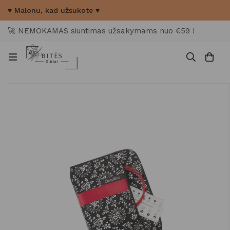
♥ Malonu, kad užsukote ♥
🚀 NEMOKAMAS siuntimas užsakymams nuo €59 !