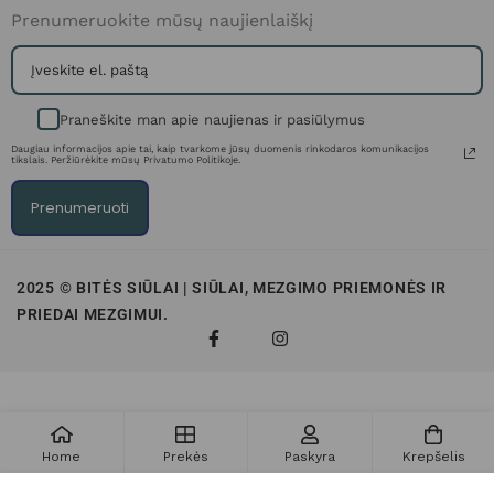
Prenumeruokite mūsų naujienlaiškį
Praneškite man apie naujienas ir pasiūlymus
Daugiau informacijos apie tai, kaip tvarkome jūsų duomenis rinkodaros komunikacijos
tikslais. Peržiūrėkite mūsų Privatumo Politikoje.
Prenumeruoti
2025 © BITĖS SIŪLAI | SIŪLAI, MEZGIMO PRIEMONĖS IR
PRIEDAI MEZGIMUI.
Home
Prekės
Paskyra
Krepšelis