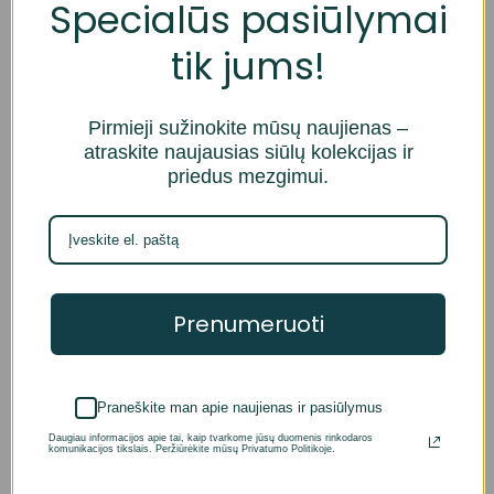
Specialūs pasiūlymai
tik jums!
Pirmieji sužinokite mūsų naujienas –
atraskite naujausias siūlų kolekcijas ir
priedus mezgimui.
Prenumeruoti
LYKKE COLOUR
– tai rankų darbo, aukštos kokybės
virbalai, pagaminti iš natūralios beržo medienos.
Praneškite man apie naujienas ir pasiūlymus
Virbalai pasižymi savo unikaliu spalvos atpalviu, todėl
Daugiau informacijos apie tai, kaip tvarkome jūsų duomenis rinkodaros
kiekvienas virbalas rinkinyje gali šiektiek skirtis.
komunikacijos tikslais. Peržiūrėkite mūsų Privatumo Politikoje.