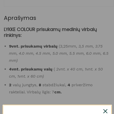
Aprašymas
LYKKE COLOUR prisukamų medinių virbalų
rinkinys:
9vnt. prisukamų virbalų
(3,25mm,
3,5 mm, 3.75
mm, 4.0 mm, 4.5 mm, 5.0 mm, 5.5 mm, 6.0 mm, 6.5
mm)
4vnt. prisukamų valų
(
2vnt. x 40 cm, 1vnt. x 50
cm, 1vnt. x 60 cm)
2
valų jungtys,
8
stabdžiukai,
4
priveržimo
rakteliai. Virbalų ilgis: 7
cm.