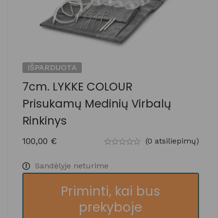
IŠPARDUOTA
7cm. LYKKE COLOUR
Prisukamų Medinių Virbalų
Rinkinys
100,00
€
(0 atsiliepimų)
Sandėlyje neturime
Priminti, kai bus
prekyboje