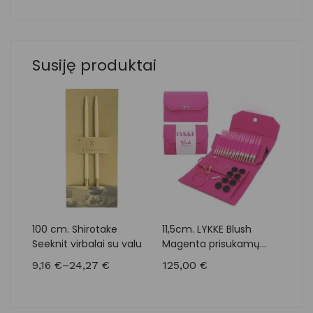
Susiję produktai
100 cm. Shirotake
11,5cm. LYKKE Blush
11,5
Seeknit virbalai su valu
Magenta prisukamų
pri
medinių virbalų rinkinys
virb
9,16
€
–
24,27
€
125,00
€
125