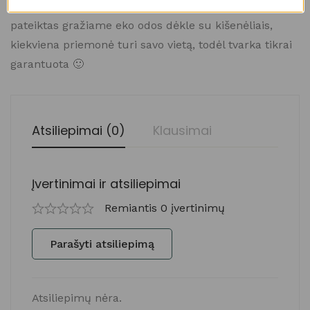
Ant LYKKE
virbalų yra išgraviruoti dydžiai, rinkinys
pateiktas gražiame eko odos dėkle su kišenėliais,
kiekviena priemonė turi savo vietą, todėl tvarka tikrai
garantuota 🙂
Atsiliepimai (0)
Klausimai
Įvertinimai ir atsiliepimai
Remiantis 0 įvertinimų
Parašyti atsiliepimą
Atsiliepimų nėra.