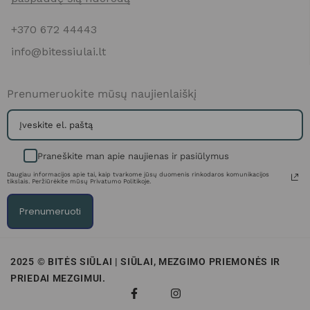
+370 672 44443
info@bitessiulai.lt
Prenumeruokite mūsų naujienlaiškį
Praneškite man apie naujienas ir pasiūlymus
Daugiau informacijos apie tai, kaip tvarkome jūsų duomenis rinkodaros komunikacijos
tikslais. Peržiūrėkite mūsų Privatumo Politikoje.
Prenumeruoti
2025 © BITĖS SIŪLAI | SIŪLAI, MEZGIMO PRIEMONĖS IR
PRIEDAI MEZGIMUI.