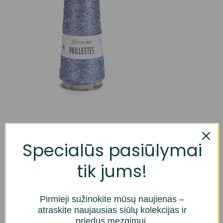
(Spalva: 8003)
Specialūs pasiūlymai
Sudėtis:
100% poliesteris
tik jums!
Svoris/ilgis:
50 g.= maždaug 800 m.
Rekomenduojamas virbalų dydis:
2,5 mm.
Pirmieji sužinokite mūsų naujienas –
Rekomenduojamas vašelio dydis:
3 mm.
atraskite naujausias siūlų kolekcijas ir
priedus mezgimui.