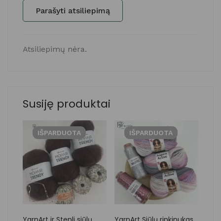
Parašyti atsiliepimą
Atsiliepimų nėra.
Susiję produktai
IŠPARDUOTA
IŠPARDUOTA
YarnArt ir Stenli siūlų
YarnArt Siūlų rinkinukas
Yarn