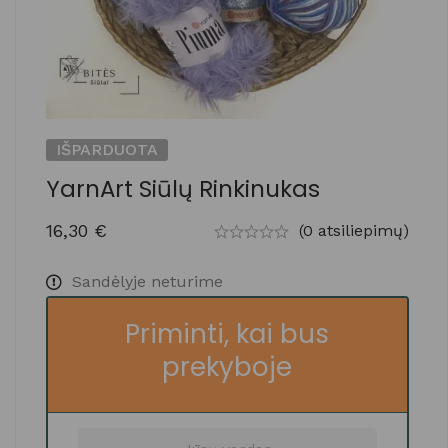
IŠPARDUOTA
YarnArt Siūlų Rinkinukas
16,30
€
(0 atsiliepimų)
Sandėlyje neturime
Priminti, kai bus
prekyboje