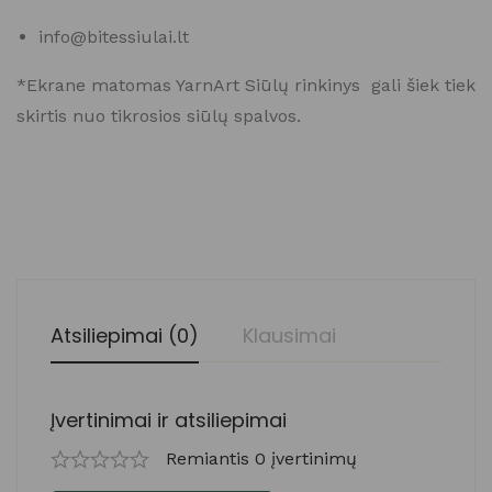
info@bitessiulai.lt
*Ekrane matomas YarnArt Siūlų rinkinys gali šiek tiek
skirtis nuo tikrosios siūlų spalvos.
Atsiliepimai (0)
Klausimai
Įvertinimai ir atsiliepimai
Remiantis 0 įvertinimų