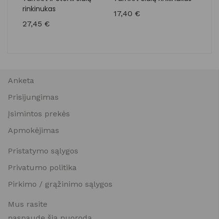
rinkinukas
17,40
€
16,
27,45
€
Anketa
Prisijungimas
Įsimintos prekės
Apmokėjimas
Pristatymo sąlygos
Privatumo politika
Pirkimo / grąžinimo sąlygos
Mus rasite
paspaudę šią nuorodą