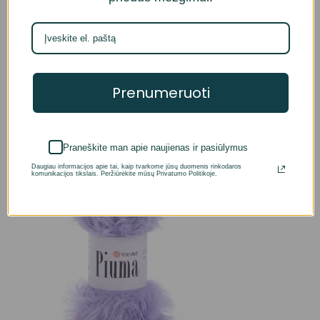
Kaina 4,80€
Prenumeruoti
YarnArt Piuma
Praneškite man apie naujienas ir pasiūlymus
Daugiau informacijos apie tai, kaip tvarkome jūsų duomenis rinkodaros
komunikacijos tikslais. Peržiūrėkite mūsų Privatumo Politikoje.