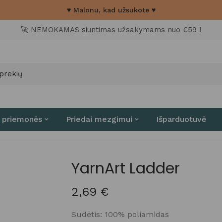
♥ Malonu, kad užsukote ♥
🚀 NEMOKAMAS siuntimas užsakymams nuo €59 !
 priemonės
Priedai mezgimui
Išparduotuvė
YarnArt Ladder
2,69
€
Sudėtis: 100% poliamidas