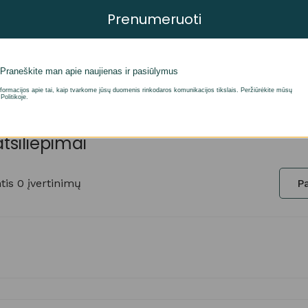
Prenumeruoti
ikrosios siūlų spalvos.
Praneškite man apie naujienas ir pasiūlymus
formacijos apie tai, kaip tvarkome jūsų duomenis rinkodaros komunikacijos tikslais. Peržiūrėkite mūsų
Politikoje.
atsiliepimai
is 0 įvertinimų
Pa