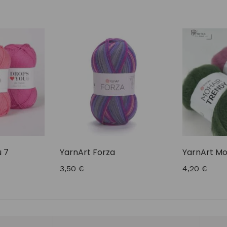
u 7
YarnArt Forza
YarnArt Mo
3,50
€
4,20
€