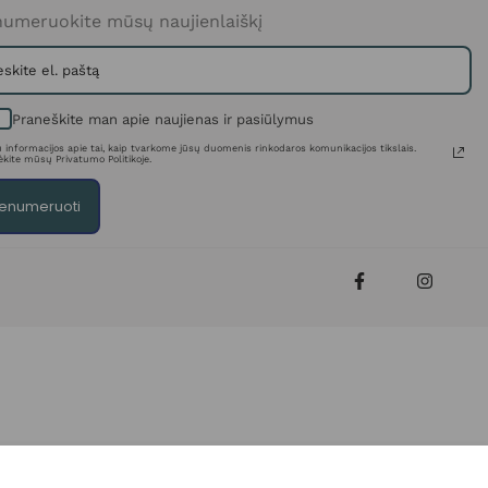
umeruokite mūsų naujienlaiškį
Praneškite man apie naujienas ir pasiūlymus
 informacijos apie tai, kaip tvarkome jūsų duomenis rinkodaros komunikacijos tikslais.
ėkite mūsų Privatumo Politikoje.
enumeruoti