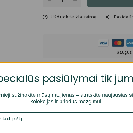
Užduokite klausimą
Pasidalin
Saugūs
pecialūs pasiūlymai tik jum
mieji sužinokite mūsų naujienas – atraskite naujausias s
ai ‘kopetėlių’ tipo siūlai. Spalvingi, blizgūs intarpai įaust
kolekcijas ir priedus mezgimui.
s. Puikiai tinka lengviems aksesuarams, šalikams, skarelėm