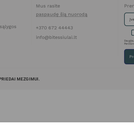
Mus rasite
Pren
paspaudę šią nuorodą
sąlygos
+370 672 44443
info@bitessiulai.lt
Daugiau
Peržiūr
Pr
 PRIEDAI MEZGIMUI.