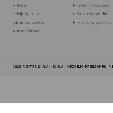
Anketa
Pristatymo sąlygos
Prisijungimas
Privatumo politika
Įsimintos prekės
Pirkimo / grąžinimo 
Apmokėjimas
2025 © BITĖS SIŪLAI | SIŪLAI, MEZGIMO PRIEMONĖS IR
YarnArt Ladder