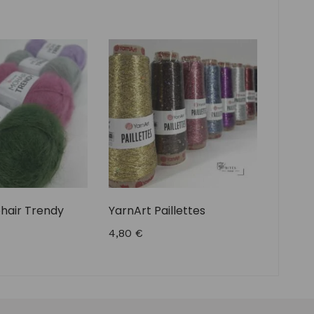
hair Trendy
YarnArt Paillettes
4,80
€