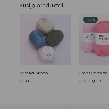
Susiję produktai
-37%
YarnArt Milano
Drops Loves Yo
1,99
€
1,10
€
0,69
€