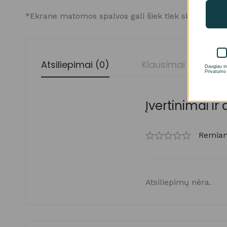
*Ekrane matomos spalvos gali šiek tiek skirtis nuo t
Atsiliepimai (0)
Klausimai
Daugiau in
Privatumo 
Įvertinimai ir 
Remiant
Atsiliepimų nėra.