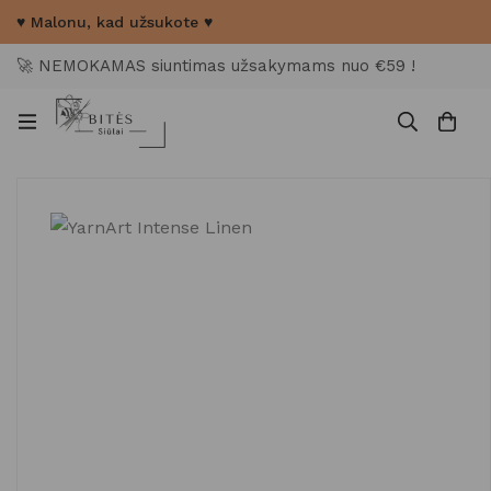
♥ Malonu, kad užsukote ♥
🚀 NEMOKAMAS siuntimas užsakymams nuo €59 !