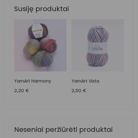
Susiję produktai
YarnArt Harmony
YarnArt Vista
Yarn
2,20
€
2,50
€
2,6
Neseniai peržiūrėti produktai