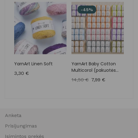
-45%
YarnArt Linen Soft
YarnArt Baby Cotton
Yar
Multicorol (pakuotės
3,30
€
6,7
10vnt.)
14,50
€
7,99
€
Anketa
Prisijungimas
Įsimintos prekės