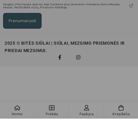
Daugiau informacijos apie tai, kaip tvarkome jūsų duomenis rinkodaros komunikacijos
tikslais. Peržiūrėkite mūsų Privatumo Politikoje.
Prenumeruoti
2025 © BITĖS SIŪLAI | SIŪLAI, MEZGIMO PRIEMONĖS IR
PRIEDAI MEZGIMUI.
Home
Prekės
Paskyra
Krepšelis
Į krepšelį