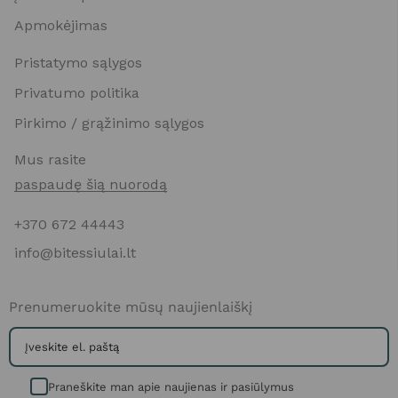
Apmokėjimas
Pristatymo sąlygos
Privatumo politika
Pirkimo / grąžinimo sąlygos
Mus rasite
paspaudę šią nuorodą
+370 672 44443
info@bitessiulai.lt
Prenumeruokite mūsų naujienlaiškį
Praneškite man apie naujienas ir pasiūlymus