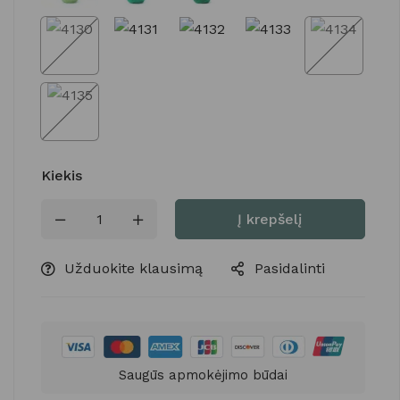
Kiekis
Į krepšelį
Užduokite klausimą
Pasidalinti
Saugūs apmokėjimo būdai