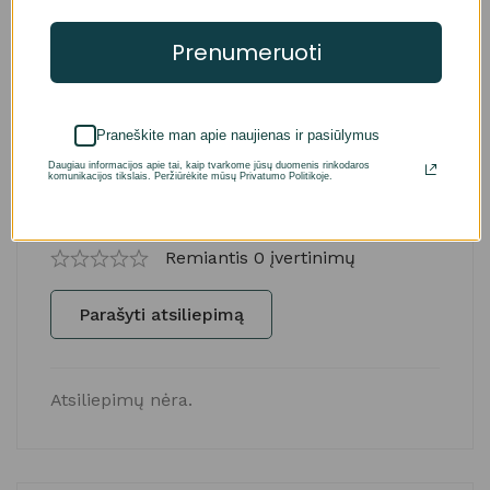
tikrosios siūlų spalvos.
Prenumeruoti
Atsiliepimai (0)
Klausimai
Praneškite man apie naujienas ir pasiūlymus
Daugiau informacijos apie tai, kaip tvarkome jūsų duomenis rinkodaros
komunikacijos tikslais. Peržiūrėkite mūsų Privatumo Politikoje.
Įvertinimai ir atsiliepimai
Remiantis 0 įvertinimų
Parašyti atsiliepimą
Atsiliepimų nėra.