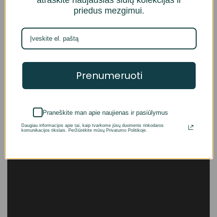
atraskite naujausias siūlų kolekcijas ir
priedus mezgimui.
Prenumeruoti
Praneškite man apie naujienas ir pasiūlymus
Daugiau informacijos apie tai, kaip tvarkome jūsų duomenis rinkodaros
komunikacijos tikslais. Peržiūrėkite mūsų Privatumo Politikoje.