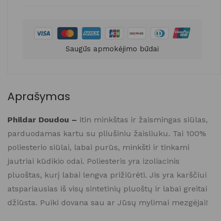
Saugūs apmokėjimo būdai
Aprašymas
Phildar Doudou –
itin minkštas ir žaismingas siūlas,
parduodamas kartu su pliušiniu žaisliuku. Tai 100%
poliesterio siūlai, labai purūs, minkšti ir tinkami
jautriai kūdikio odai. Poliesteris yra izoliacinis
pluoštas, kurį labai lengva prižiūrėti. Jis yra karščiui
atspariausias iš visų sintetinių pluoštų ir labai greitai
džiūsta. Puiki dovana sau ar Jūsų mylimai mezgėjai!