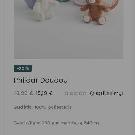
-20%
Phildar Doudou
18,99
€
15,19
€
(0 atsiliepimų)
Sudėtis: 100% poliesteris
Svoris/ilgis: 200 g.= maždaug 640 m.