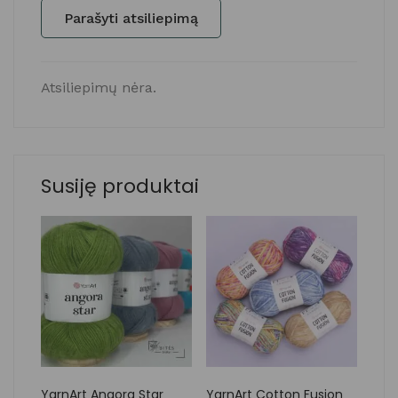
Parašyti atsiliepimą
Atsiliepimų nėra.
Susiję produktai
YarnArt Angora Star
YarnArt Cotton Fusion
Yar