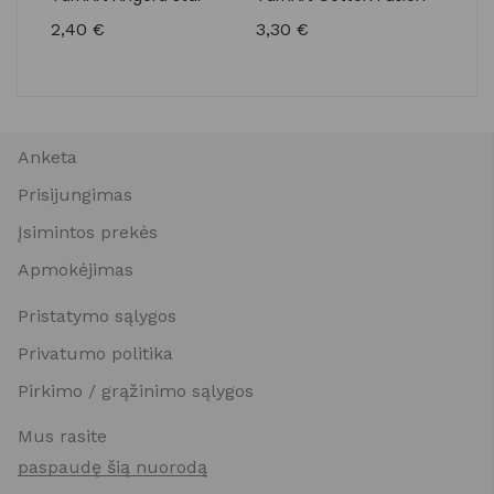
2,40
€
3,30
€
2,2
Anketa
Prisijungimas
Įsimintos prekės
Apmokėjimas
Pristatymo sąlygos
Privatumo politika
Pirkimo / grąžinimo sąlygos
Mus rasite
paspaudę šią nuorodą