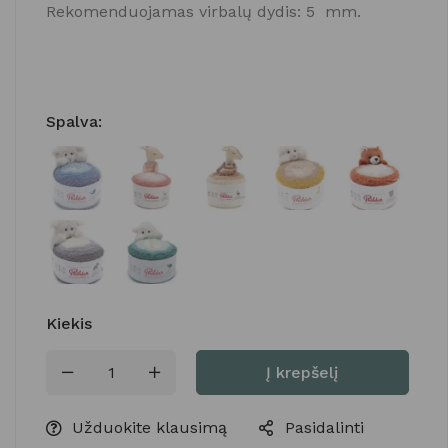
Rekomenduojamas virbalų dydis: 5 mm.
Spalva
:
Kiekis
Į krepšelį
Užduokite klausimą
Pasidalinti