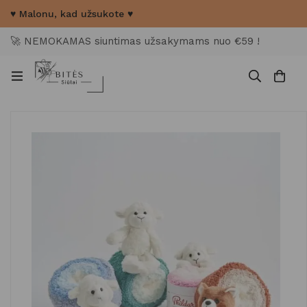
♥ Malonu, kad užsukote ♥
🚀 NEMOKAMAS siuntimas užsakymams nuo €59 !