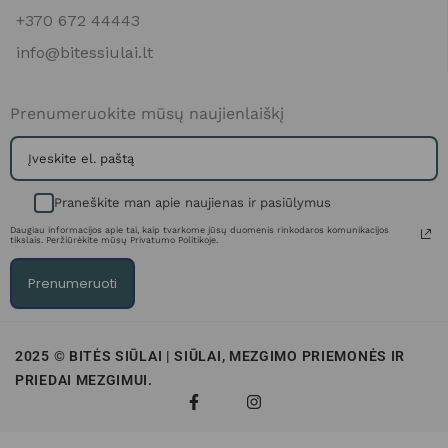
+370 672 44443
info@bitessiulai.lt
Prenumeruokite mūsų naujienlaiškį
Praneškite man apie naujienas ir pasiūlymus
Daugiau informacijos apie tai, kaip tvarkome jūsų duomenis rinkodaros komunikacijos
tikslais. Peržiūrėkite mūsų Privatumo Politikoje.
Prenumeruoti
2025 © BITĖS SIŪLAI | SIŪLAI, MEZGIMO PRIEMONĖS IR
PRIEDAI MEZGIMUI.