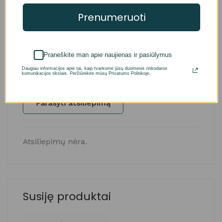
Prenumeruoti
Atsiliepimai (0)
Klausimai
Praneškite man apie naujienas ir pasiūlymus
Įvertinimai ir atsiliepimai
Daugiau informacijos apie tai, kaip tvarkome jūsų duomenis rinkodaros
komunikacijos tikslais. Peržiūrėkite mūsų Privatumo Politikoje.
Remiantis 0 įvertinimų
Parašyti atsiliepimą
Atsiliepimų nėra.
Susiję produktai