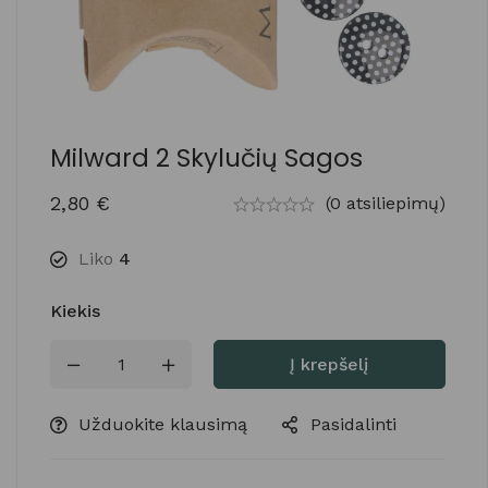
Milward 2 Skylučių Sagos
2,80
€
(0 atsiliepimų)
Liko
4
Kiekis
Į krepšelį
Užduokite klausimą
Pasidalinti