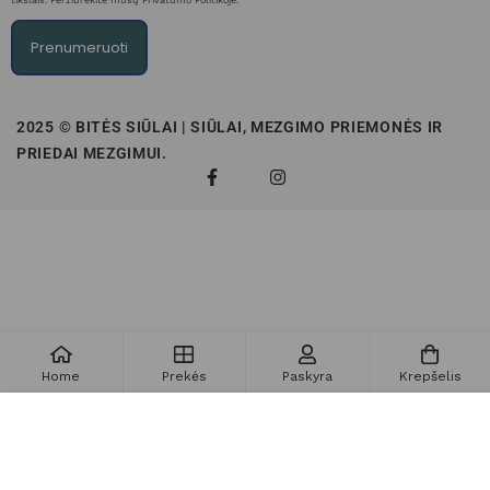
tikslais. Peržiūrėkite mūsų Privatumo Politikoje.
Prenumeruoti
2025 © BITĖS SIŪLAI | SIŪLAI, MEZGIMO PRIEMONĖS IR
PRIEDAI MEZGIMUI.
Home
Prekės
Paskyra
Krepšelis
Į krepšelį