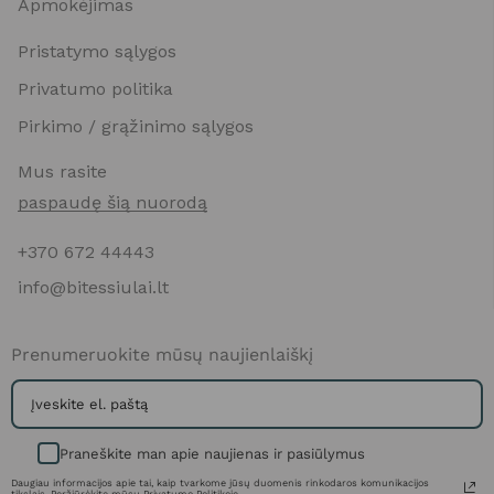
Apmokėjimas
Pristatymo sąlygos
Privatumo politika
Pirkimo / grąžinimo sąlygos
Mus rasite
paspaudę šią nuorodą
+370 672 44443
info@bitessiulai.lt
Prenumeruokite mūsų naujienlaiškį
Praneškite man apie naujienas ir pasiūlymus
Daugiau informacijos apie tai, kaip tvarkome jūsų duomenis rinkodaros komunikacijos