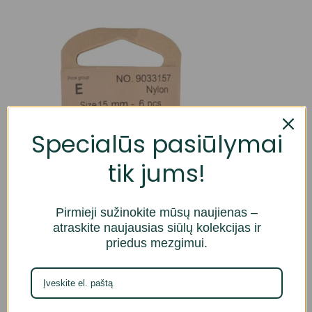
Specialūs pasiūlymai
tik jums!
Pirmieji sužinokite mūsų naujienas –
atraskite naujausias siūlų kolekcijas ir
priedus mezgimui.
*Ekrane matomos spalvos gali šiek tiek skirtis nuo
tikrosios spalvos.