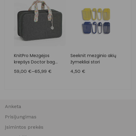
KnitPro Mezgėjos
Seeknit mezginio akių
Chi
krepšys Doctor bag
žymekliai stori
juo
didelis
59,00
€
–
65,99
€
4,50
€
5,4
Anketa
Prisijungimas
Įsimintos prekės