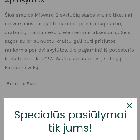
Aprašymas
Šios gražios Milward 2 skylučių sagos yra neįtikėtinai
universalios: jas galite naudoti prie (rankų darbo)
drabužių, namų dekoro elementų ir aksesuarų. Šios
sagos su briaunuotu kraštu gali būti prisiūtos
rankomis per dvi skylutes. Jie pagaminti iš poliesterio
ir skalbiami iki 40°C. Sagos supakuotos į stilingą
kartoninį voką.
18mm. x 5vnt.
Specialūs pasiūlymai
tik jums!