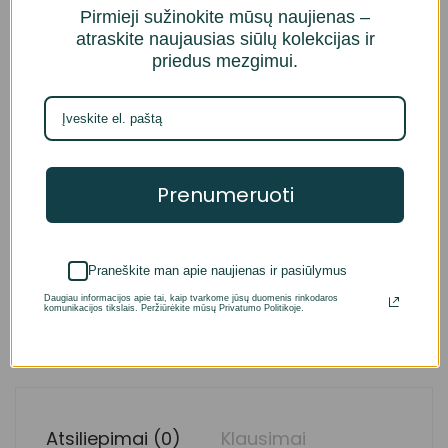
Pirmieji sužinokite mūsų naujienas –
atraskite naujausias siūlų kolekcijas ir
priedus mezgimui.
Prenumeruoti
*Ekrane matomos spalvos gali šiek tiek skirtis nuo
Praneškite man apie naujienas ir pasiūlymus
tikrosios spalvos.
Daugiau informacijos apie tai, kaip tvarkome jūsų duomenis rinkodaros
komunikacijos tikslais. Peržiūrėkite mūsų Privatumo Politikoje.
Atsiliepimai (0)
Klausimai