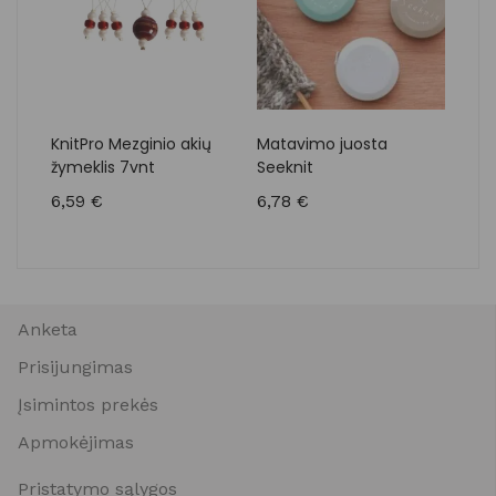
KnitPro Mezginio akių
Matavimo juosta
Lykk
žymeklis 7vnt
Seeknit
8,0
6,59
€
6,78
€
Anketa
Prisijungimas
Įsimintos prekės
Apmokėjimas
Pristatymo sąlygos