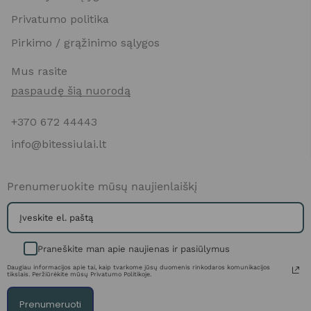
Privatumo politika
Pirkimo / grąžinimo sąlygos
Mus rasite
paspaudę šią nuorodą
+370 672 44443
info@bitessiulai.lt
Prenumeruokite mūsų naujienlaiškį
Praneškite man apie naujienas ir pasiūlymus
Daugiau informacijos apie tai, kaip tvarkome jūsų duomenis rinkodaros komunikacijos
tikslais. Peržiūrėkite mūsų Privatumo Politikoje.
Prenumeruoti