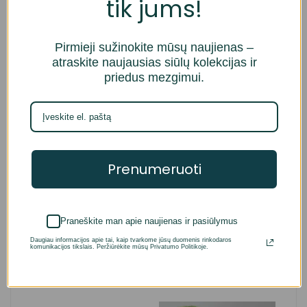
tik jums!
Atsiliepimai (0)
Klausimai
Pirmieji sužinokite mūsų naujienas –
atraskite naujausias siūlų kolekcijas ir
priedus mezgimui.
Įvertinimai ir atsiliepimai
Remiantis 0 įvertinimų
Parašyti atsiliepimą
Prenumeruoti
Atsiliepimų nėra.
Praneškite man apie naujienas ir pasiūlymus
Daugiau informacijos apie tai, kaip tvarkome jūsų duomenis rinkodaros
komunikacijos tikslais. Peržiūrėkite mūsų Privatumo Politikoje.
Susiję produktai