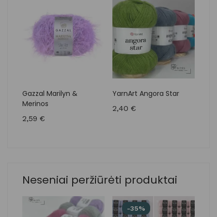
Gazzal Marilyn &
YarnArt Angora Star
Drop
Merinos
2,40
€
1,1
2,59
€
Neseniai peržiūrėti produktai
-35%