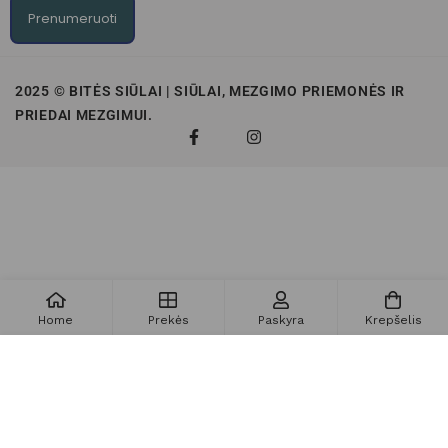
Prenumeruoti
2025 © BITĖS SIŪLAI | SIŪLAI, MEZGIMO PRIEMONĖS IR
PRIEDAI MEZGIMUI.
Home
Prekės
Paskyra
Krepšelis
Į krepšelį