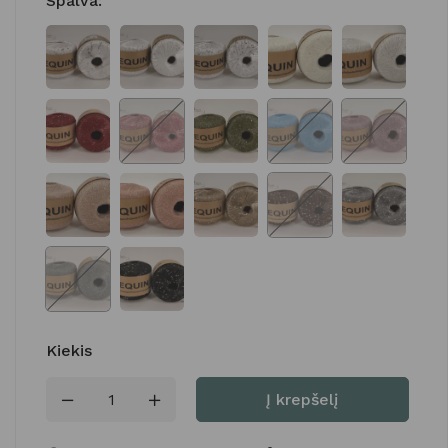
Spalva
:
Kiekis
Į krepšelį