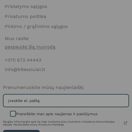
Pristatymo sąlygos
Privatumo politika
Pirkimo / grąžinimo sąlygos
Mus rasite
paspaudę šią nuorodą
+370 672 44443
info@bitessiulai.lt
Prenumeruokite mūsų naujienlaiškį
Praneškite man apie naujienas ir pasiūlymus
Daugiau informacijos apie tai, kaip tvarkome jūsų duomenis rinkodaros komunikacijos
tikslais. Peržiūrėkite mūsų Privatumo Politikoje.