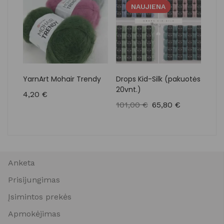
NAUJIENA
YarnArt Mohair Trendy
Drops Kid-Silk (pakuotės
20vnt.)
4,20
€
101,00
€
65,80
€
Anketa
Prisijungimas
Įsimintos prekės
Apmokėjimas