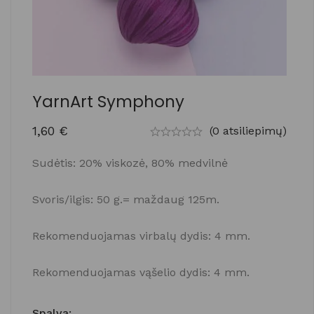
YarnArt Symphony
1,60
€
(0 atsiliepimų)
Sudėtis: 20% viskozė, 80% medvilnė
Svoris/ilgis: 50 g.= maždaug 125m.
Rekomenduojamas virbalų dydis: 4 mm.
Rekomenduojamas vąšelio dydis: 4 mm.
Spalva
: