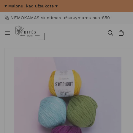
♥ Malonu, kad užsukote ♥
🚀 NEMOKAMAS siuntimas užsakymams nuo €59 !