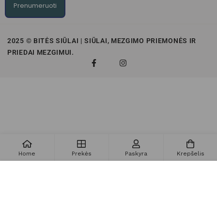
Prenumeruoti
2025 © BITĖS SIŪLAI | SIŪLAI, MEZGIMO PRIEMONĖS IR
PRIEDAI MEZGIMUI.
Home
Prekės
Paskyra
Krepšelis
Į krepšelį