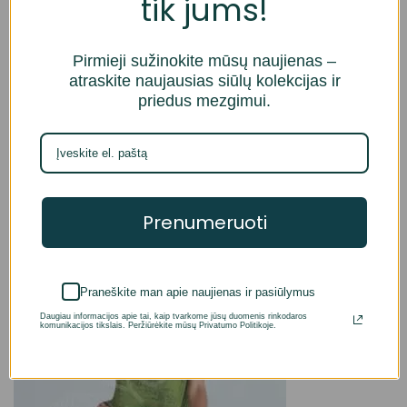
tik jums!
Pirmieji sužinokite mūsų naujienas –
atraskite naujausias siūlų kolekcijas ir
priedus mezgimui.
Prenumeruoti
Praneškite man apie naujienas ir pasiūlymus
Daugiau informacijos apie tai, kaip tvarkome jūsų duomenis rinkodaros
komunikacijos tikslais. Peržiūrėkite mūsų Privatumo Politikoje.