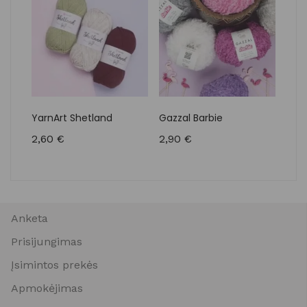
YarnArt Shetland
Gazzal Barbie
Yar
2,60
€
2,90
€
1,4
Anketa
Prisijungimas
Įsimintos prekės
Apmokėjimas