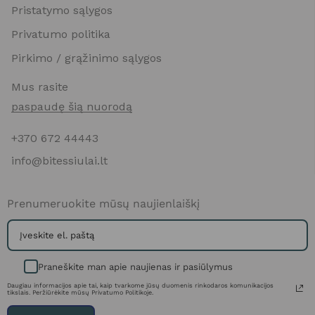
Pristatymo sąlygos
Privatumo politika
Pirkimo / grąžinimo sąlygos
Mus rasite
paspaudę šią nuorodą
+370 672 44443
info@bitessiulai.lt
Prenumeruokite mūsų naujienlaiškį
Praneškite man apie naujienas ir pasiūlymus
Daugiau informacijos apie tai, kaip tvarkome jūsų duomenis rinkodaros komunikacijos
tikslais. Peržiūrėkite mūsų Privatumo Politikoje.