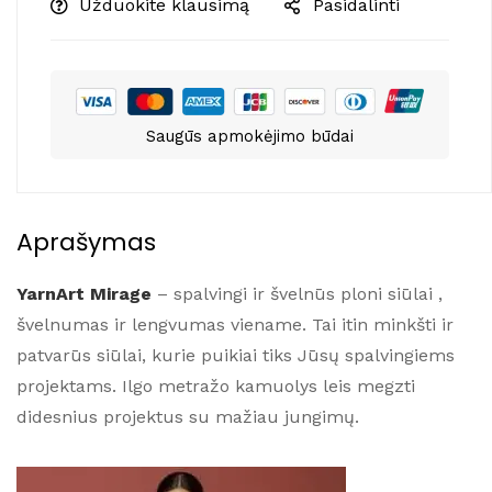
Užduokite klausimą
Pasidalinti
Saugūs apmokėjimo būdai
Aprašymas
YarnArt Mirage
– spalvingi ir švelnūs ploni siūlai ,
švelnumas ir lengvumas viename. Tai itin minkšti ir
patvarūs siūlai, kurie puikiai tiks Jūsų spalvingiems
projektams. Ilgo metražo kamuolys leis megzti
didesnius projektus su mažiau jungimų.