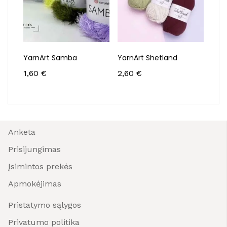
YarnArt Samba
YarnArt Shetland
Yarn
1,60
€
2,60
€
3,5
Anketa
Prisijungimas
Įsimintos prekės
Apmokėjimas
Pristatymo sąlygos
Privatumo politika