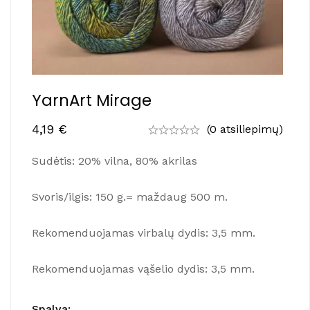
YarnArt Mirage
4,19
€
(0 atsiliepimų)
Sudėtis: 20% vilna, 80% akrilas
Svoris/ilgis: 150 g.= maždaug 500 m.
Rekomenduojamas virbalų dydis: 3,5 mm.
Rekomenduojamas vąšelio dydis: 3,5 mm.
Spalva
: