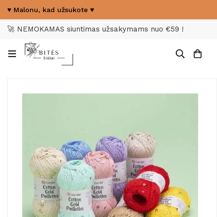
♥ Malonu, kad užsukote ♥
🚀 NEMOKAMAS siuntimas užsakymams nuo €59 !