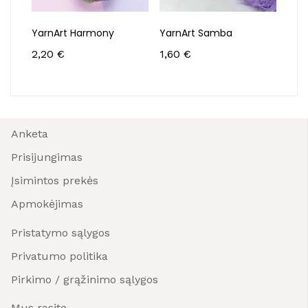
YarnArt Harmony
YarnArt Samba
Yarn
2,20
€
1,60
€
2,4
Anketa
Prisijungimas
Įsimintos prekės
Apmokėjimas
Pristatymo sąlygos
Privatumo politika
Pirkimo / grąžinimo sąlygos
Mus rasite