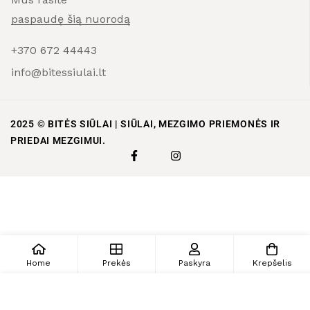
paspaudę šią nuorodą
+370 672 44443
info@bitessiulai.lt
2025 © BITĖS SIŪLAI | SIŪLAI, MEZGIMO PRIEMONĖS IR
PRIEDAI MEZGIMUI.
Home
Prekės
Paskyra
Krepšelis
Į krepšelį