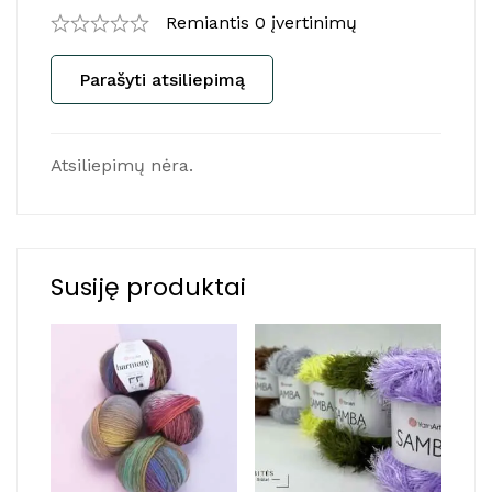
Remiantis 0 įvertinimų
Parašyti atsiliepimą
Atsiliepimų nėra.
Susiję produktai