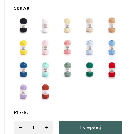
Spalva
:
Kiekis
Į krepšelį