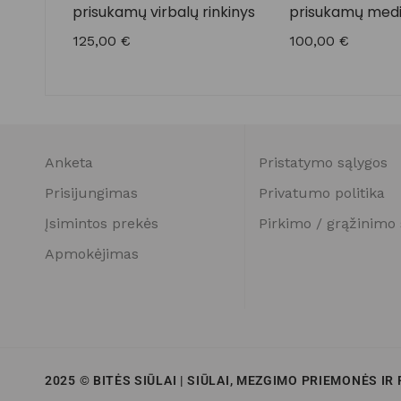
prisukamų virbalų rinkinys
prisukamų medin
rinkinys CACAO
125,00
€
100,00
€
Anketa
Pristatymo sąlygos
Prisijungimas
Privatumo politika
Įsimintos prekės
Pirkimo / grąžinimo 
Apmokėjimas
2025 © BITĖS SIŪLAI | SIŪLAI, MEZGIMO PRIEMONĖS IR