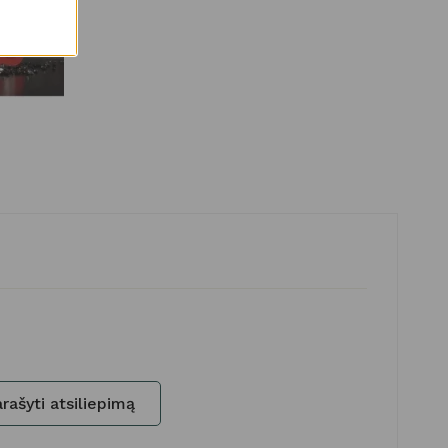
rašyti atsiliepimą