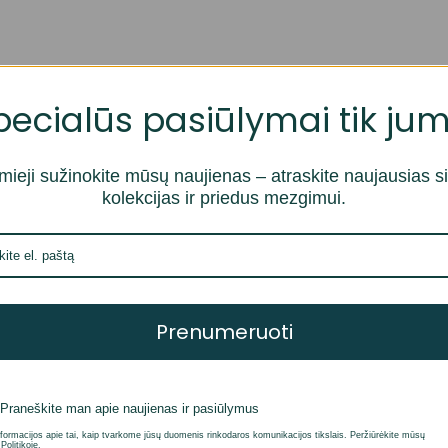
pecialūs pasiūlymai tik jum
mieji sužinokite mūsų naujienas – atraskite naujausias s
kolekcijas ir priedus mezgimui.
ys „Karbonz Elan“ su apvaliais virbalais parduodamas pr
dedamame užtraukiamame maišelyje. Šis rinkinys yra puiki 
Prenumeruoti
Praneškite man apie naujienas ir pasiūlymus
formacijos apie tai, kaip tvarkome jūsų duomenis rinkodaros komunikacijos tikslais. Peržiūrėkite mūsų
Politikoje.