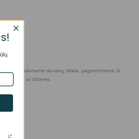
s!
iūlų
abangiame raudoname dovanų dėkle, pagamintame iš
dovana sau ar kitiems.