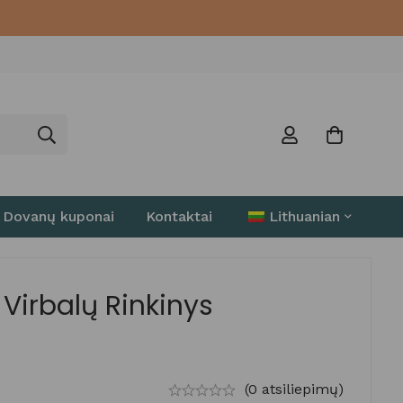
Dovanų kuponai
Kontaktai
Lithuanian
 Virbalų Rinkinys
(0 atsiliepimų)