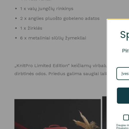
1 x valų jungčių rinkinys
2 x anglies pluošto gobeleno adatos
1 x žirklės
S
6 x metaliniai siūlių žymekliai
Pir
„KnitPro Limited Edition“ keičiamų virbalų rinkin
dirbtinės odos. Priedus galima saugiai laikyti pri
Daugiau in
Privatumo 