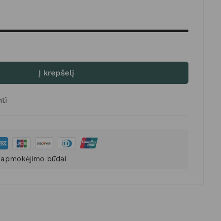
Į krepšelį
ti
 apmokėjimo būdai