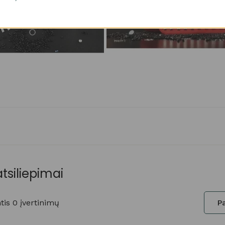
atsiliepimai
is 0 įvertinimų
Pa