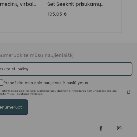
medinių virbalų
Set Seeknit prisukamų
bambuko virbalų rinkinys
195,05
€
umeruokite mūsų naujienlaiškį
Praneškite man apie naujienas ir pasiūlymus
 informacijos apie tai, kaip tvarkome jūsų duomenis rinkodaros komunikacijos tikslais.
ėkite mūsų Privatumo Politikoje.
enumeruoti