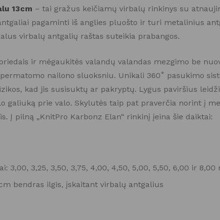
alu 13cm
– tai gražus keičiamų virbalų rinkinys su atnaujint
ntgaliai pagaminti iš anglies pluošto ir turi metalinius antga
ialus virbalų antgalių raštas suteikia prabangos.
r priedais ir mėgaukitės valandų valandas mezgimo be nuova
ą permatomo nailono sluoksniu. Unikali 360˚ pasukimo siste
rizikos, kad jis susisuktų ar pakryptų. Lygus paviršius leidži
balo galiuką prie valo. Skylutės taip pat praverčia norint į 
 Į pilną „KnitPro Karbonz Elan“ rinkinį įeina šie daiktai:
i: 3,00, 3,25, 3,50, 3,75, 4,00, 4,50, 5,00, 5,50, 6,00 ir 8,0
cm bendras ilgis, įskaitant virbalų antgalius