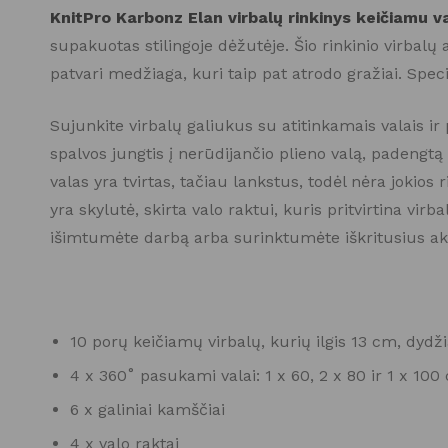
KnitPro Karbonz Elan virbalų rinkinys keičiamu v
supakuotas stilingoje dėžutėje. Šio rinkinio virbalų a
patvari medžiaga, kuri taip pat atrodo gražiai. Spec
Sujunkite virbalų galiukus su atitinkamais valais i
spalvos jungtis į nerūdijančio plieno valą, padengt
valas yra tvirtas, tačiau lankstus, todėl nėra jokios 
yra skylutė, skirta valo raktui, kuris pritvirtina vir
išimtumėte darbą arba surinktumėte iškritusius akis.
10 porų keičiamų virbalų, kurių ilgis 13 cm, dydžia
4 x 360˚ pasukami valai: 1 x 60, 2 x 80 ir 1 x 100 
6 x galiniai kamščiai
4 x valo raktai