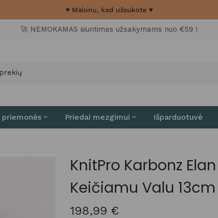
♥ Malonu, kad užsukote ♥
🚀 NEMOKAMAS siuntimas užsakymams nuo €59 !
 priemonės
Priedai mezgimui
Išparduotuvė
KnitPro Karbonz Elan
Keičiamu Valu 13cm
198,99
€