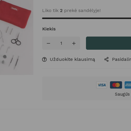
Liko tik
2
prekė sandėlyje!
Kiekis
Užduokite klausimą
Pasidalin
Saugūs