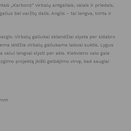
ais „Karbonz“ virbalų antgaliais, valais ir priedais,
lius bei varžtų dalis. Anglis – tai lengva, tvirta ir
rgio. Virbalų galiukai sklandžiai slysta per sidabro
ma leidžia virbalų galiukams laisvai suktis. Lygus
a valui lengvai slysti per akis. Kiekvieno valo gale
mezgimo projektą įkišti gelbėjimo virvę, kad saugiai
0 mm