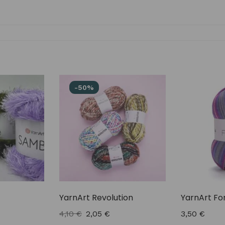
-50%
YarnArt Revolution
YarnArt Fo
4,10
€
2,05
€
3,50
€