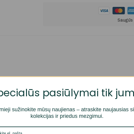
Saugūs
pecialūs pasiūlymai tik jum
mieji sužinokite mūsų naujienas – atraskite naujausias s
kolekcijas ir priedus mezgimui.