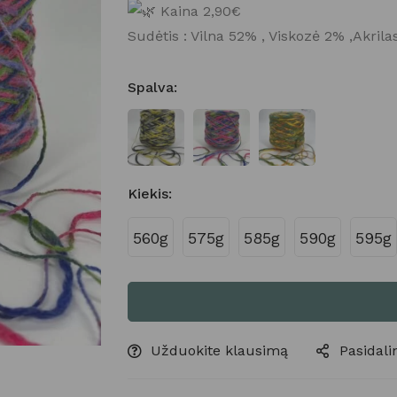
Kaina 2,90€
Sudėtis : Vilna 52% , Viskozė 2% ,Akril
Spalva
:
Kiekis
:
560g
575g
585g
590g
595g
Užduokite klausimą
Pasidalin