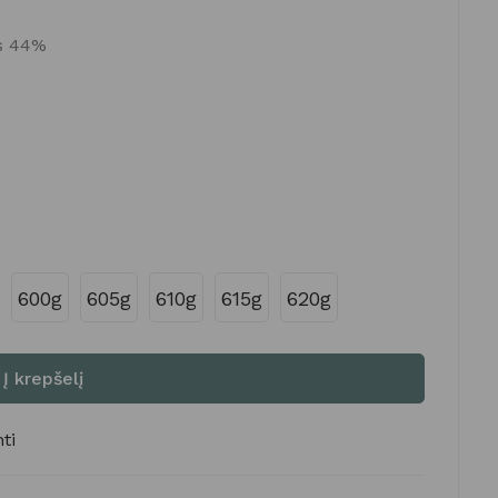
as 44%
600g
605g
610g
615g
620g
Į krepšelį
ti