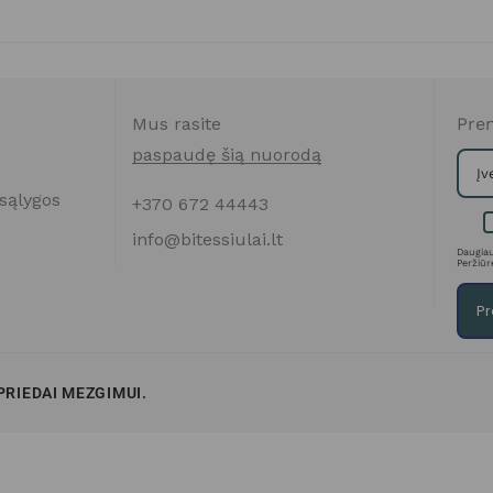
Mus rasite
Pren
paspaudę šią nuorodą
sąlygos
+370 672 44443
info@bitessiulai.lt
Daugiau
Peržiūr
Pr
 PRIEDAI MEZGIMUI.