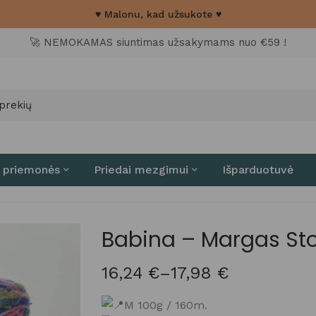
♥ Malonu, kad užsukote ♥
🚀 NEMOKAMAS siuntimas užsakymams nuo €59 !
 priemonės
Priedai mezgimui
Išparduotuvė
Babina – Margas Sto
16,24
€
–
17,98
€
M 100g / 160m.