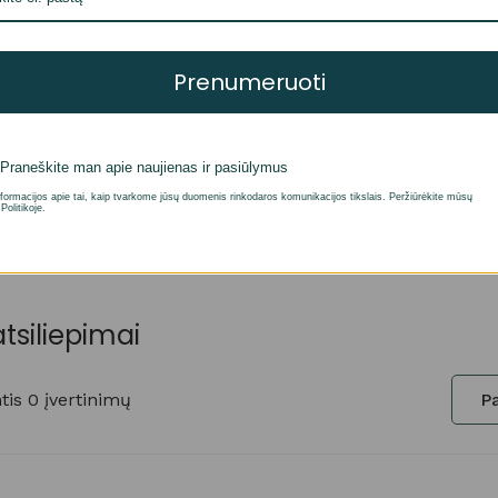
Prenumeruoti
 , prekės spalva gali skirtis.
Praneškite man apie naujienas ir pasiūlymus
formacijos apie tai, kaip tvarkome jūsų duomenis rinkodaros komunikacijos tikslais. Peržiūrėkite mūsų
Politikoje.
atsiliepimai
is 0 įvertinimų
Pa