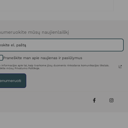
umeruokite mūsų naujienlaiškį
Praneškite man apie naujienas ir pasiūlymus
 informacijos apie tai, kaip tvarkome jūsų duomenis rinkodaros komunikacijos tikslais.
ėkite mūsų Privatumo Politikoje.
enumeruoti