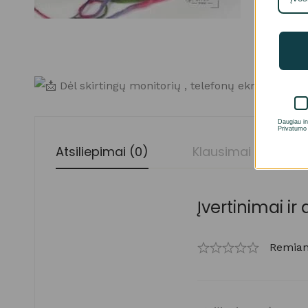
Dėl skirtingų monitorių , telefonų ekranų raiškos
Daugiau in
Privatumo 
Atsiliepimai (0)
Klausimai
Įvertinimai ir 
Remiant