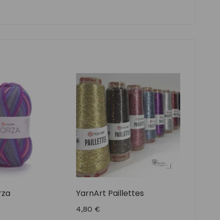
rza
YarnArt Paillettes
4,80
€