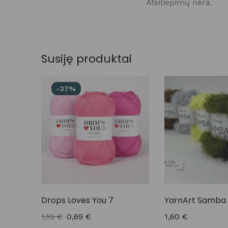
Atsiliepimų nėra.
Susiję produktai
-37%
Drops Loves You 7
YarnArt Samba
1,10
€
0,69
€
1,60
€