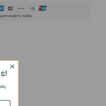
 apmokėjimo būdai
s!
iūlų