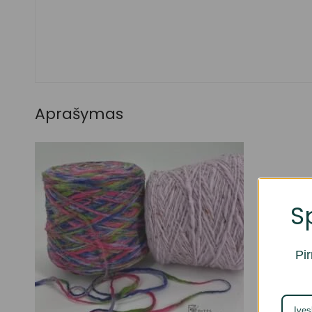
Aprašymas
S
Pir