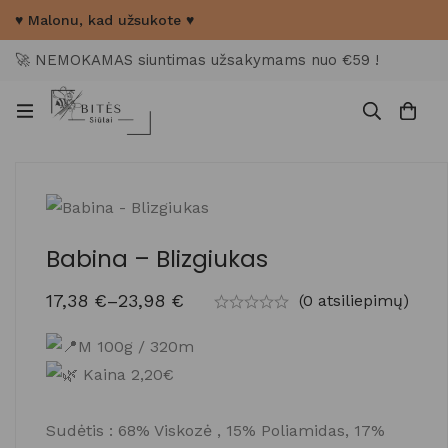
♥ Malonu, kad užsukote ♥
🚀 NEMOKAMAS siuntimas užsakymams nuo €59 !
Babina – Blizgiukas
17,38
€
–
23,98
€
(0 atsiliepimų)
M 100g / 320m
Kaina 2,20€
Sudėtis : 68% Viskozė , 15% Poliamidas, 17%