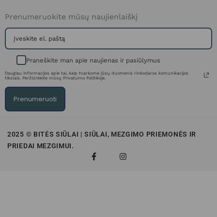
Prenumeruokite mūsų naujienlaiškį
Praneškite man apie naujienas ir pasiūlymus
Daugiau informacijos apie tai, kaip tvarkome jūsų duomenis rinkodaros komunikacijos
tikslais. Peržiūrėkite mūsų Privatumo Politikoje.
Prenumeruoti
2025 © BITĖS SIŪLAI | SIŪLAI, MEZGIMO PRIEMONĖS IR
PRIEDAI MEZGIMUI.