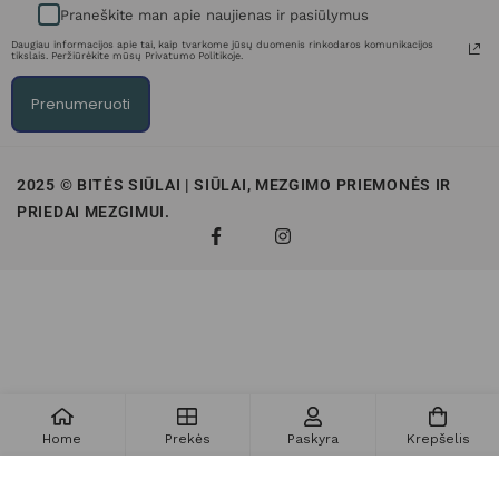
Praneškite man apie naujienas ir pasiūlymus
Daugiau informacijos apie tai, kaip tvarkome jūsų duomenis rinkodaros komunikacijos
tikslais. Peržiūrėkite mūsų Privatumo Politikoje.
Prenumeruoti
2025 © BITĖS SIŪLAI | SIŪLAI, MEZGIMO PRIEMONĖS IR
PRIEDAI MEZGIMUI.
Home
Prekės
Paskyra
Krepšelis
Į krepšelį