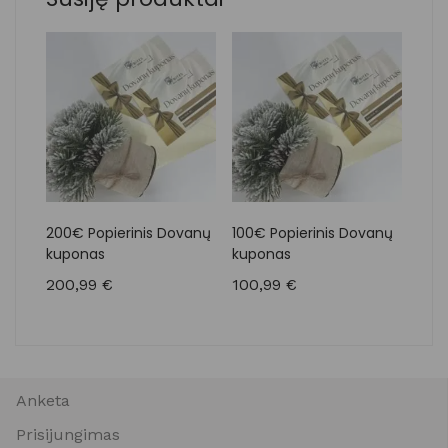
200€ Popierinis Dovanų
100€ Popierinis Dovanų
30€ 
kuponas
kuponas
kup
200,99
€
100,99
€
30,
Anketa
Prisijungimas