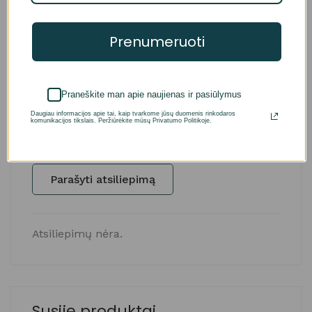
Prenumeruoti
Atsiliepimai (0)
Klausimai
Praneškite man apie naujienas ir pasiūlymus
Daugiau informacijos apie tai, kaip tvarkome jūsų duomenis rinkodaros
Įvertinimai ir atsiliepimai
komunikacijos tikslais. Peržiūrėkite mūsų Privatumo Politikoje.
Remiantis 0 įvertinimų
Parašyti atsiliepimą
Atsiliepimų nėra.
Susiję produktai