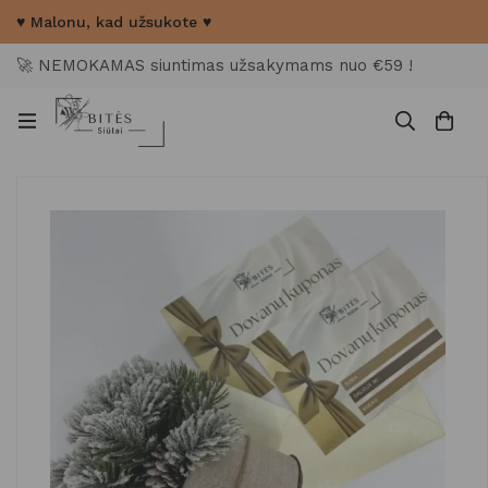
♥ Malonu, kad užsukote ♥
🚀 NEMOKAMAS siuntimas užsakymams nuo €59 !