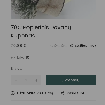
70€ Popierinis Dovanų
Kuponas
70,99
€
(0 atsiliepimų)
Liko
10
Kiekis
Į krepšelį
Užduokite klausimą
Pasidalinti