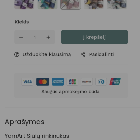
Kiekis
Į krepšelį
Užduokite klausimą
Pasidalinti
Saugūs apmokėjimo būdai
Aprašymas
YarnArt Siūlų rinkinukas: