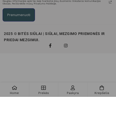
Daugiau informacijos apie tai, kaip tvarkome jūsų duomenis rinkodaros komunikacijos
tikslais. Peržiūrėkite mūsų Privatumo Politikoje.
Prenumeruoti
2025 © BITĖS SIŪLAI | SIŪLAI, MEZGIMO PRIEMONĖS IR
PRIEDAI MEZGIMUI.
Home
Prekės
Paskyra
Krepšelis
Į krepšelį