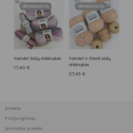
IŠPARDUOTA
IŠPARDUOTA
YarnArt Siūlų rinkinukas
YarnArt ir Stenli siūlų
Yarn
rinkinukas
17,40
€
16,
27,45
€
Anketa
Prisijungimas
Įsimintos prekės