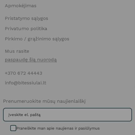
Apmokėjimas
Pristatymo sąlygos
Privatumo politika
Pirkimo / grąžinimo sąlygos
Mus rasite
paspaudę šią nuorodą
+370 672 44443
info@bitessiulai.lt
Prenumeruokite mūsų naujienlaiškį
Praneškite man apie naujienas ir pasiūlymus